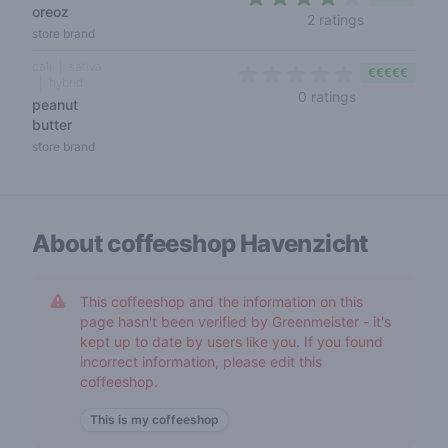
oreoz
3,5 out of 5
2 ratings
store brand
cali
sativa
€€€€€
hybrid
0 out of 5 sta
0 ratings
peanut
butter
store brand
About coffeeshop
Havenzicht
This coffeeshop and the information on this
page hasn't been verified by Greenmeister - it's
kept up to date by users like you. If you found
incorrect information, please edit this
coffeeshop.
This is my coffeeshop