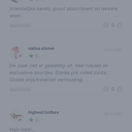
Vriendelijke kerels, groot assortiment en lekkere
wiet!
0
report review
sativa stoner
10-01-2023
5
🌱
/ 5
De zaak ziet er geweldig uit. Veel nieuwe en
exclusieve soortjes. Sterke pre rolled joints.
Goede prijs/kwaliteit verhouding.
0
report review
highest hotbox
28-12-2022
5
🌱
/ 5
Najs lokal...