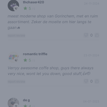
thchaser420
24-11-2024
5
🍃
/ 5
meest moderne shop van Gorinchem, met en ruim
assortiment. Zeker de moeite om hier langs te
gaan🔥
0
report review
romantic triffle
23-01-2024
5
🍃
/ 5
Verryy awesome coffe shop, guys there always
very nice, wont let you down, good stuff,👍🫡
0
report review
de g
04-07-2023
4
🥦
/ 5