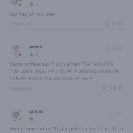
5
🍃
/ 5
top hasj en top wiet
0
report review
jamam
19-11-2021
5
🍃
/ 5
Beste coffeeshop in Gorinchem TOP HASJ EN
TOP. WIET GASTVRIJ VOOR IEDEREEN GEWOON
LANGS GAAN DAN ERVAAR JE ZELF
+1
report review
aantjes
18-06-2021
1
🌱
/ 5
Wiet is bewerkt en 10 jaar geleden haalde je 20 eu