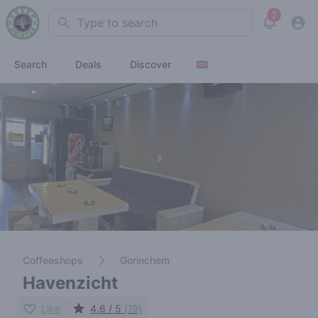
2
Search
View noti
Search
Deals
Discover
Coffeeshops
Gorinchem
Havenzicht
Like
4.6 / 5
(19)