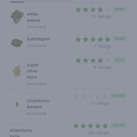
hybrid
€€€€
white
3,8 out of 5
15 ratings
widow
store brand
bubblegum
€€€€
4,1 out of 5 
store brand
7 ratings
sativa
€€€€
super
3,4 out of 5
5 ratings
silver
haze
store brand
hybrid
€€€€€
strawberry
0 out of 5 sta
0 ratings
banana
store brand
sativa
€€€€€
strawberry
4,1 out of 5 s
68 ratings
haze