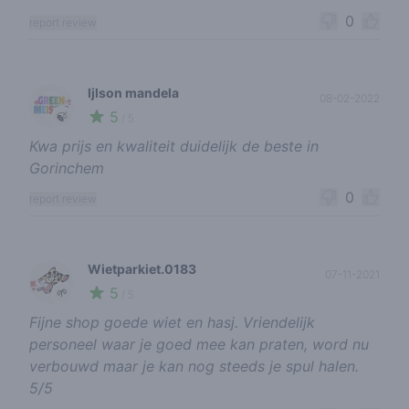
0
report review
Ijlson mandela
08-02-2022
5
🍃
/ 5
Kwa prijs en kwaliteit duidelijk de beste in
Gorinchem
0
report review
Wietparkiet.0183
07-11-2021
5
🌱
/ 5
Fijne shop goede wiet en hasj. Vriendelijk
personeel waar je goed mee kan praten, word nu
verbouwd maar je kan nog steeds je spul halen.
5/5