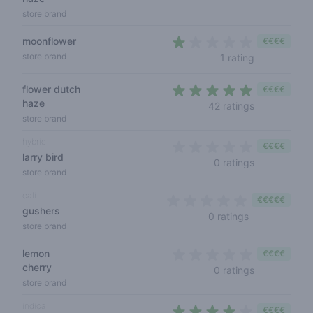
store brand
moonflower
€€€€
1 out of 5 st
store brand
1 rating
flower dutch
€€€€
haze
4,1 out of 5 
42 ratings
store brand
hybrid
€€€€
larry bird
0 out of 5 s
0 ratings
store brand
cali
€€€€€
gushers
0 out of 5 sta
0 ratings
store brand
lemon
€€€€
cherry
0 out of 5 s
0 ratings
store brand
indica
€€€€