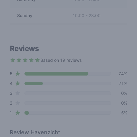
Sunday
10:00
-
23:00
Reviews
Based on 19 reviews
4.6 out of 5 stars
star reviews
Review data
5
74%
star reviews
4
21%
star reviews
3
0%
star reviews
2
0%
star reviews
1
5%
Review
Havenzicht