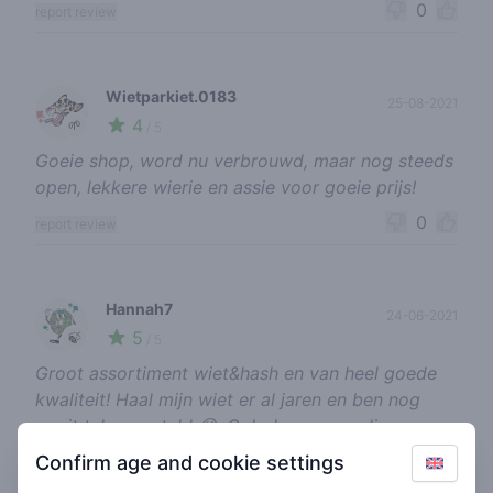
0
report review
Wietparkiet.0183
25-08-2021
4
🌱
/ 5
Goeie shop, word nu verbrouwd, maar nog steeds
open, lekkere wierie en assie voor goeie prijs!
0
report review
Hannah7
24-06-2021
5
🍃
/ 5
Groot assortiment wiet&hash en van heel goede
kwaliteit! Haal mijn wiet er al jaren en ben nog
nooit teleurgesteld 😊. Ook de mensen die er
werken zijn vriendelijk en bereid goed advies te
Confirm age and cookie settings
geven. Nu aan het verbouwen (verkoop gaat