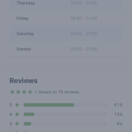
Thursday
10:00
-
21:00
Friday
10:00
-
21:00
Saturday
10:00
-
21:00
Sunday
10:00
-
21:00
Reviews
Based on 76 reviews
4 out of 5 stars
star reviews
Review data
5
61%
star reviews
4
13%
star reviews
3
9%