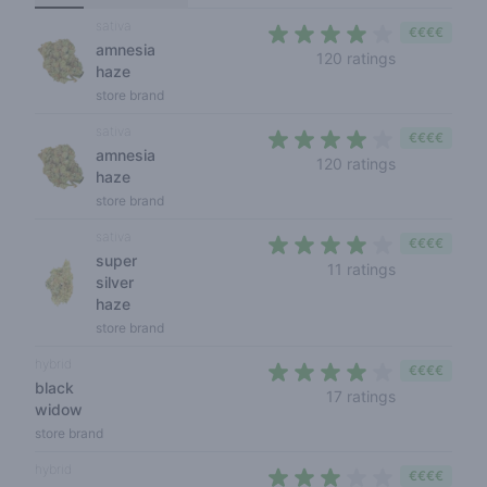
sativa
€€€€
amnesia
3,7 out of 5 
120 ratings
haze
store brand
sativa
€€€€
amnesia
3,7 out of 5 
120 ratings
haze
store brand
sativa
€€€€
super
3,5 out of 5
11 ratings
silver
haze
store brand
hybrid
€€€€
black
3,1 out of 5 
17 ratings
widow
store brand
hybrid
€€€€