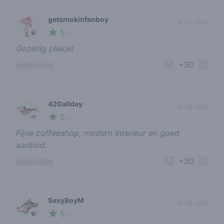
getsmokinfanboy
14-05-2018
5
🍃
/ 5
Gezellig plekje!
+30
report review
420allday
14-05-2018
5
🌱
/ 5
Fijne coffeeshop, modern interieur en goed
aanbod.
+30
report review
SexyBoyM
13-05-2018
5
🍃
/ 5