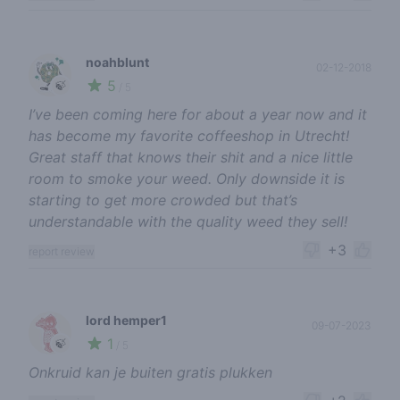
noahblunt
02-12-2018
5
🍃
/ 5
I’ve been coming here for about a year now and it
has become my favorite coffeeshop in Utrecht!
Great staff that knows their shit and a nice little
room to smoke your weed. Only downside it is
starting to get more crowded but that’s
understandable with the quality weed they sell!
+3
report review
lord hemper1
09-07-2023
1
🍃
/ 5
Onkruid kan je buiten gratis plukken