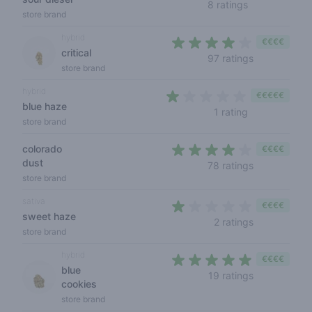
3,1 out of 5 s
8 ratings
store brand
hybrid
€€€€
critical
3,7 out of 5 
97 ratings
store brand
hybrid
€€€€€
blue haze
1 out of 5 sta
1 rating
store brand
colorado
€€€€
dust
3,7 out of 5 
78 ratings
store brand
sativa
€€€€
sweet haze
1 out of 5 st
2 ratings
store brand
hybrid
€€€€
blue
4,1 out of 5 
19 ratings
cookies
store brand