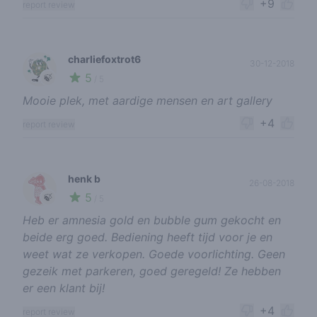
+9
report review
charliefoxtrot6
30-12-2018
5
🍃
/ 5
Mooie plek, met aardige mensen en art gallery
+4
report review
henk b
26-08-2018
5
🍃
/ 5
Heb er amnesia gold en bubble gum gekocht en
beide erg goed. Bediening heeft tijd voor je en
weet wat ze verkopen. Goede voorlichting. Geen
gezeik met parkeren, goed geregeld! Ze hebben
er een klant bij!
+4
report review