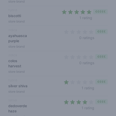
store brand
hybrid
€€€€€
biscotti
5 out of 5 sta
1 rating
store brand
indica
€€€€
ayahuasca
0 out of 5 s
0 ratings
purple
store brand
indica
€€€€
colos
0 out of 5 s
0 ratings
harvest
store brand
hybrid
€€€€
silver shiva
1 out of 5 st
1 rating
store brand
sativa
€€€€
dedoverde
4 out of 5 s
1 rating
haze