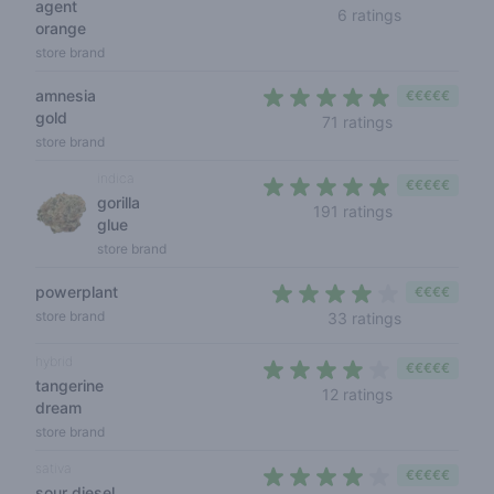
agent
2,8 out of 5 
6 ratings
orange
store brand
amnesia
€€€€€
gold
4,4 out of 5 s
71 ratings
store brand
indica
€€€€€
gorilla
4,1 out of 5 s
191 ratings
glue
store brand
powerplant
€€€€
3,6 out of 5
store brand
33 ratings
hybrid
€€€€€
tangerine
3,8 out of 5 s
12 ratings
dream
store brand
sativa
€€€€€
sour diesel