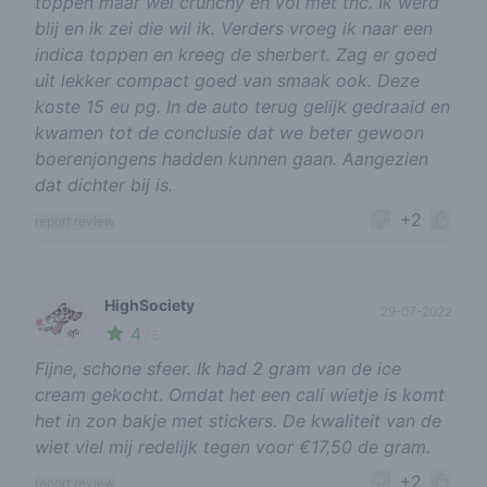
toppen maar wel crunchy en vol met thc. Ik werd
blij en ik zei die wil ik. Verders vroeg ik naar een
indica toppen en kreeg de sherbert. Zag er goed
uit lekker compact goed van smaak ook. Deze
koste 15 eu pg. In de auto terug gelijk gedraaid en
kwamen tot de conclusie dat we beter gewoon
boerenjongens hadden kunnen gaan. Aangezien
dat dichter bij is.
+2
report review
HighSociety
29-07-2022
4
🌱
/ 5
Fijne, schone sfeer. Ik had 2 gram van de ice
cream gekocht. Omdat het een cali wietje is komt
het in zon bakje met stickers. De kwaliteit van de
wiet viel mij redelijk tegen voor €17,50 de gram.
+2
report review