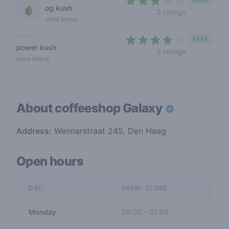
og kush
3 out of 5 s
3 ratings
store brand
indica
€€€€
power kush
3,7 out of 5 
3 ratings
store brand
About coffeeshop
Galaxy
Address:
Weimarstraat 245, Den Haag
Open hours
DAY
OPEN- CLOSE
Monday
09:00
-
01:00