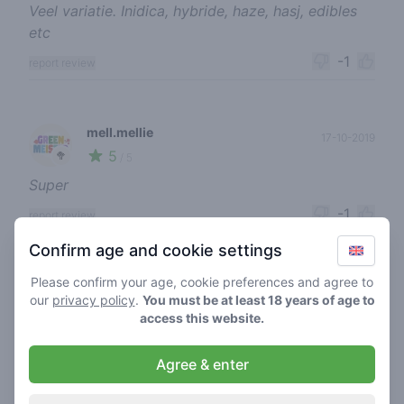
Veel variatie. Inidica, hybride, haze, hasj, edibles
etc
-1
report review
mell.mellie
17-10-2019
5
🥦
/ 5
Super
-1
report review
Confirm age and cookie settings
Please confirm your age, cookie preferences and agree to
mell.mellie
17-10-2019
our
privacy policy
.
You must be at least 18 years of age to
5
🥦
/ 5
access this website.
🍭🍬🔥 tegenwoordig ook edibles 🥰🥰🥰🥰
Agree & enter
-1
report review