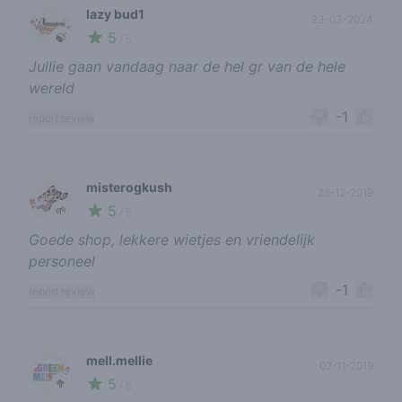
lazy bud1
23-03-2024
5
🍃
/ 5
Jullie gaan vandaag naar de hel gr van de hele
wereld
-1
report review
misterogkush
28-12-2019
5
🌱
/ 5
Goede shop, lekkere wietjes en vriendelijk
personeel
-1
report review
mell.mellie
02-11-2019
5
🥦
/ 5