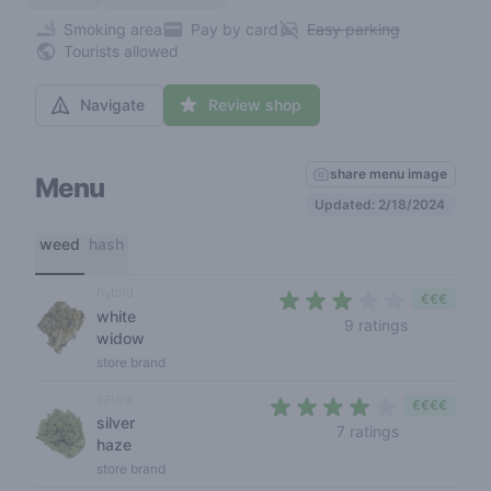
Smoking area
Pay by card
Easy parking
Tourists allowed
Navigate
Review shop
share menu image
Menu
Updated: 2/18/2024
weed
hash
hybrid
€€€
white
3 out of 5 
9 ratings
widow
store brand
sativa
€€€€
silver
3,6 out of 5
7 ratings
haze
store brand