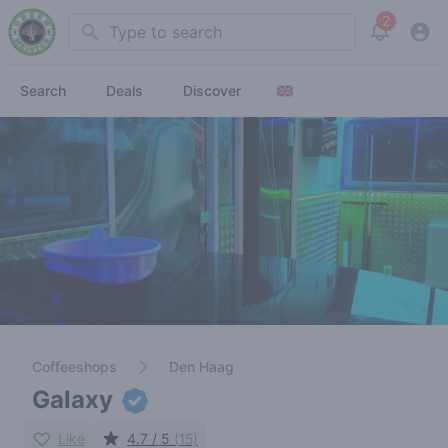
2
Search
View noti
Search
Deals
Discover
Coffeeshops
Den Haag
Galaxy
Like
4.7 / 5
(15)