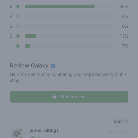
star reviews
Review data
5
80%
star reviews
4
0%
star reviews
3
0%
star reviews
2
13%
star reviews
1
7%
Review
Galaxy
Help the community by sharing your experiences with this
shop.
Write review
Recent reviews
Sort
jonko raitings
04-01-2025