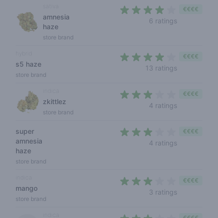
sativa
€€€€
amnesia
3,5 out of 5
6 ratings
haze
store brand
hybrid
€€€€
s5 haze
3,8 out of 5
13 ratings
store brand
indica
€€€€
zkittlez
2,5 out of 5 
4 ratings
store brand
super
€€€€
amnesia
2,5 out of 5 
4 ratings
haze
store brand
indica
€€€€
mango
3 out of 5 s
3 ratings
store brand
indica
€€€€