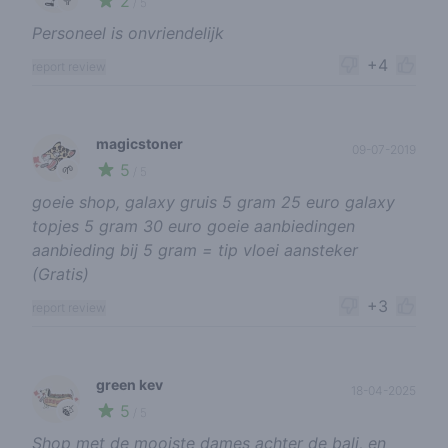
2
🥦
/ 5
Personeel is onvriendelijk
+4
report review
magicstoner
09-07-2019
5
🌱
/ 5
goeie shop, galaxy gruis 5 gram 25 euro galaxy
topjes 5 gram 30 euro goeie aanbiedingen
aanbieding bij 5 gram = tip vloei aansteker
(Gratis)
+3
report review
green kev
18-04-2025
5
🍃
/ 5
Shop met de mooiste dames achter de bali, en