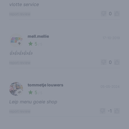
vlotte service
0
report review
mell.mellie
17-10-2019
5
🥦
/ 5
👍👍👍👍👍
0
report review
tommetje louwers
05-05-2024
5
🌱
/ 5
Leip menu goeie shop
-1
report review