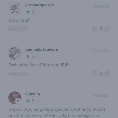
jorgenotgeorge
25-01-2025
5
🍃
/ 5
Good stuff
0
report review
tommetje louwers
15-06-2024
5
🌱
/ 5
Forbidden fruit €10 de gr 🍫🤎
0
report review
djinsum
21-02-2024
5
🥦
/ 5
Goeie shop, de galaxy special is het altijd waard
om ff te checken! Verder altijd vriendelijke en