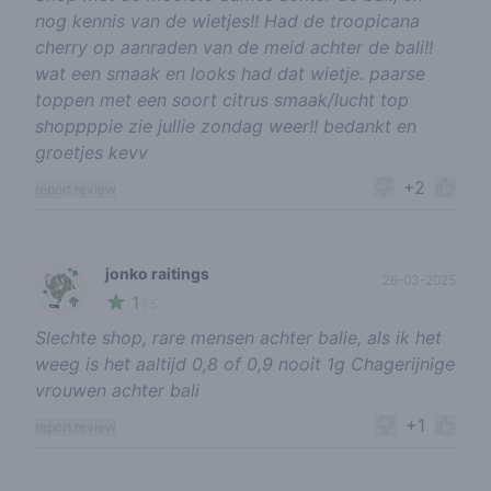
nog kennis van de wietjes!! Had de troopicana
cherry op aanraden van de meid achter de bali!!
wat een smaak en looks had dat wietje. paarse
toppen met een soort citrus smaak/lucht top
shoppppie zie jullie zondag weer!! bedankt en
groetjes kevv
+2
report review
jonko raitings
26-03-2025
1
🥦
/ 5
Slechte shop, rare mensen achter balie, als ik het
weeg is het aaltijd 0,8 of 0,9 nooit 1g Chagerijnige
vrouwen achter bali
+1
report review