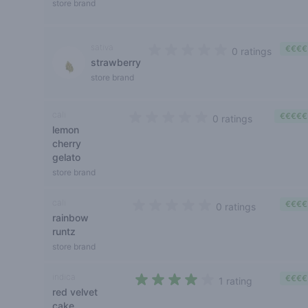
store brand
sativa
€€€€
0 ratings
strawberry
0 out of 5 stars
store brand
cali
€€€€€
0 ratings
lemon
0 out of 5 stars
cherry
gelato
store brand
cali
€€€€
0 ratings
rainbow
0 out of 5 stars
runtz
store brand
indica
€€€€
1 rating
red velvet
4 out of 5 stars
cake