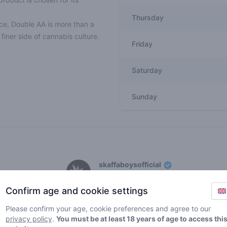
Thursday
ice, Double AA is more than a
finer side of cannabis culture.
Friday
Saturday
Sunday
Recent reviews
skaffaboysofficial
5
🍃
/ 5
Confirm age and cookie settings
Dit is echt een prachtige shop. Van het pl
vriendelijk en ervaren. Het menu is gevari
Please confirm your age, cookie preferences and agree to our
aanrader.
privacy policy
.
You must be at least 18 years of age to access thi