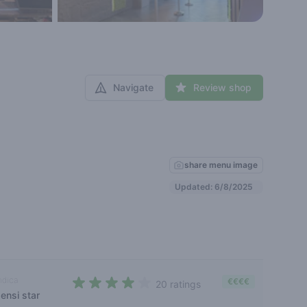
Navigate
Review shop
share menu image
Updated: 6/8/2025
ndica
€€€€
20 ratings
ensi star
3,9 out of 5 stars