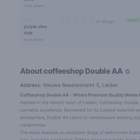
store brand
cali
€€€€€
0 ratings
purple dino
0 out of 5 stars
doja
store brand
About coffeeshop
Double AA
Address:
Nieuwe Beestenmarkt 5, Leiden
Coffeeshop Double AA - Where Premium Quality Meets R
Nestled in the historic heart of Leiden, Coffeeshop Double
cannabis excellence. Renowned for its curated selection a
atmosphere, Double AA caters to connoisseurs seeking sop
compromise.
The menu features an exclusive range of well-known brand
loos, including celebrated
Zkittlez-inspired
hybrids. Every p