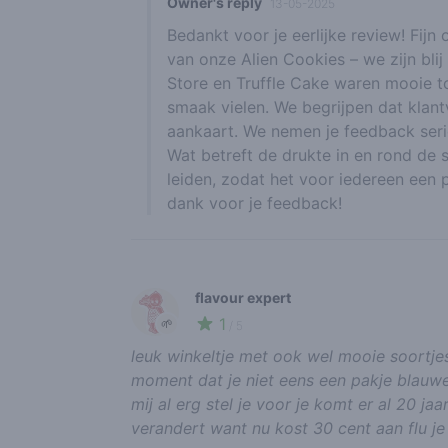
Owner's reply
13-05-2025
Bedankt voor je eerlijke review! Fijn
van onze Alien Cookies – we zijn blij
Store en Truffle Cake waren mooie t
smaak vielen. We begrijpen dat klantv
aankaart. We nemen je feedback seri
Wat betreft de drukte in en rond de
leiden, zodat het voor iedereen een pr
dank voor je feedback!
flavour expert
1
🌱
/ 5
leuk winkeltje met ook wel mooie soortje
moment dat je niet eens een pakje blauw
mij al erg stel je voor je komt er al 20 ja
verandert want nu kost 30 cent aan flu je