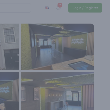
2
View notifications
Login / Register