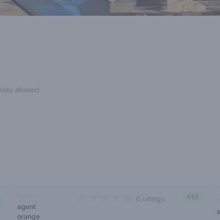
rists allowed
hybrid
€€€
0 ratings
i
agent
0 out of 5 stars
s
orange