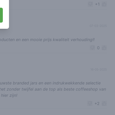
+1
07-03-2025
oducten en een mooie prijs kwaliteit verhouding!!
0
16-05-2025
uwste branded jars en een indrukwekkende selectie
het zonder twijfel aan de top als beste coffeeshop van
hier zijn!
+2