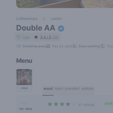
Coffeeshops
Leiden
Double AA
Like
3.4 / 5
(19)
Smoking area
Pay by card
Easy parking
Tou
Menu
view
weed
hash
prerolled
edibles
sativa
€€€€
41 ratings
mr. nice
4 out of 5 stars