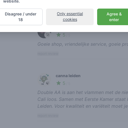
website.
report review
Only essential
Disagree / under
Agree &
cookies
18
enter
unholyterpz
5
🚀
/ 5
Goeie shop, vriendelijke service, goeie pr
report review
canna leiden
5
🍃
/ 5
Double AA is aan het vlammen met de nie
Cali loos. Samen met Eerste Kamer staat 
Leiden. Voor kwaliteit en variëteit moet je 
report review