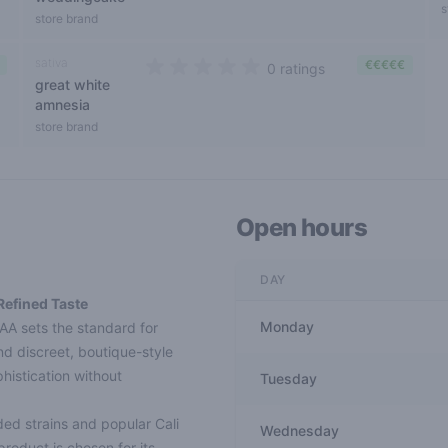
s
store brand
sativa
€€€€€
0 ratings
great white
0 out of 5 stars
amnesia
store brand
Open hours
DAY
efined Taste
Monday
 AA sets the standard for
nd discreet, boutique-style
histication without
Tuesday
ed strains and popular Cali
Wednesday
roduct is chosen for its