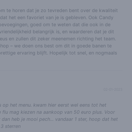
 om te horen dat je zo tevreden bent over de kwaliteit
 dat het een favoriet van je is gebleven. Ook Candy
oevoegingen, goed om te weten dat die ook in de
riendelijkheid belangrijk is, en waarderen dat je dit
eus en zullen dit zeker meenemen richting het team.
 shop – we doen ons best om dit in goede banen te
ettige ervaring blijft. Hopelijk tot snel, en nogmaals
02-01-2023
s op het menu. kwam hier eerst wel eens tot het
e flu mag kiezen na aankoop van 50 euro plus. Voor
ar dan heb je mooi pech... vandaar 1 ster, hoop dat het
 3 sterren