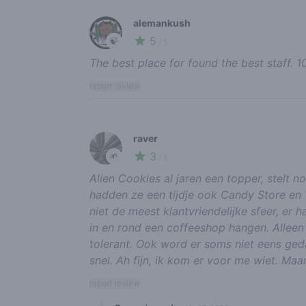
alemankush
5
🍃
/ 5
The best place for found the best staff. 
report review
raver
3
🌱
/ 5
Alien Cookies al jaren een topper, stelt no
hadden ze een tijdje ook Candy Store en T
niet de meest klantvriendelijke sfeer, er 
in en rond een coffeeshop hangen. Alleen de
tolerant. Ook word er soms niet eens ged
snel. Ah fijn, ik kom er voor me wiet. Ma
report review