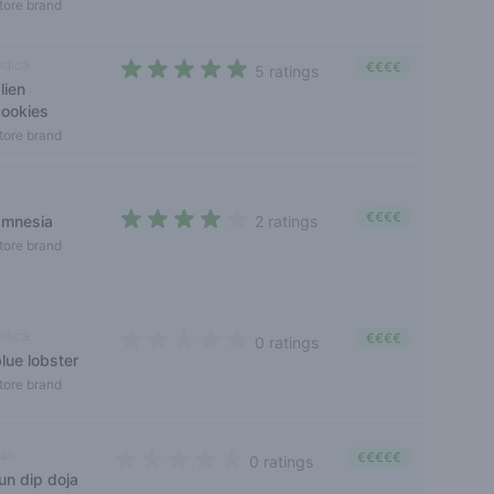
tore brand
ndica
€€€€
5 ratings
lien
4,4 out of 5 stars
cookies
tore brand
€€€€
amnesia
2 ratings
4 out of 5 stars
tore brand
ndica
€€€€
0 ratings
lue lobster
0 out of 5 stars
tore brand
ali
€€€€€
0 ratings
un dip doja
0 out of 5 stars