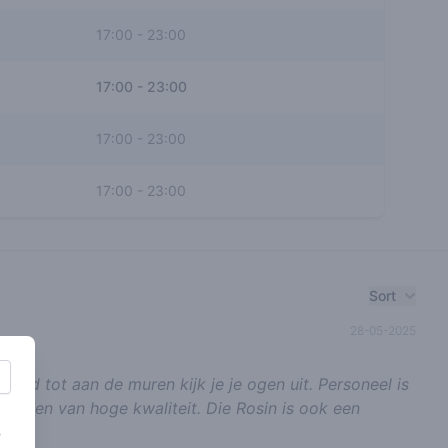
17:00
-
23:00
17:00
-
23:00
17:00
-
23:00
17:00
-
23:00
Sort
28-05-2025
afond tot aan de muren kijk je je ogen uit. Personeel is
eerd en van hoge kwaliteit. Die Rosin is ook een
s