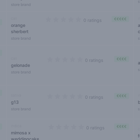
s
store brand
cali
i
€€€€€
0 ratings
orange
a
0 out of 5 stars
sherbert
store brand
s
cali
€€€€
0 ratings
gelonade
0 out of 5 stars
s
store brand
sativa
i
€€€€
0 ratings
g13
b
0 out of 5 stars
store brand
s
indica
€€€€
0 ratings
c
mimosa x
0 out of 5 stars
f
weddingcake