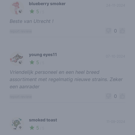
blueberry smoker
24-11-2024
5
🍃
/ 5
Beste van Utrecht !
0
report review
young eyes11
07-10-2024
5
🍃
/ 5
Vriendelijk personeel en een heel breed
assortiment met regelmatig nieuwe strains. Zeker
een aanrader
0
report review
smoked toast
11-09-2024
5
🥦
/ 5