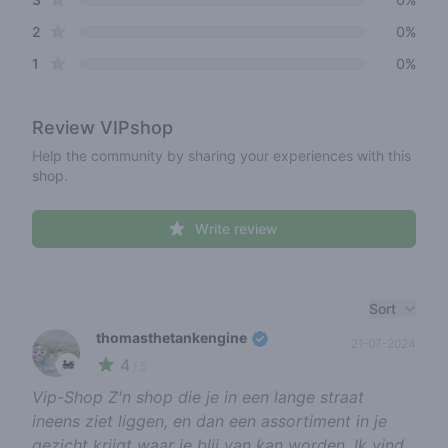
star reviews
2
0%
star reviews
1
0%
Review
VIPshop
Help the community by sharing your experiences with this
shop.
Write review
Recent reviews
Sort
thomasthetankengine
21-07-2024
4
🚂
/ 5
Vip-Shop Z'n shop die je in een lange straat
ineens ziet liggen, en dan een assortiment in je
gezicht krijgt waar je blij van kan worden. Ik vind