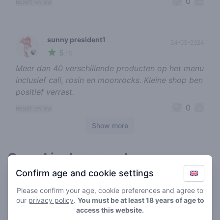
0
report review
sunny president1
24-03-2024
5
🍃
/ 5
Meer dan 40 verschillende producten op het menu
inclusief cali, rosin en moonrocks. Kleine shop ben
positief verrast.
0
report review
Show more
Cannabis shops nearby
Confirm age and cookie settings
Please confirm your age, cookie preferences and agree to
our
privacy policy
.
You must be at least 18 years of age to
access this website.