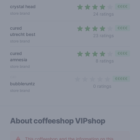
crystal head
€€€€
3,7 out of 5 
store brand
24 ratings
cured
€€€€
utrecht best
3,4 out of 5
23 ratings
store brand
cured
€€€€
amnesia
3,1 out of 5 
8 ratings
store brand
cali
€€€€€
bubbleruntz
0 out of 5 sta
0 ratings
store brand
About coffeeshop
VIPshop
This coffeeshop and the information on this