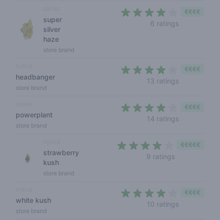
sativa
€€€€
super
3,8 out of 5
6 ratings
silver
haze
store brand
hybrid
€€€€
headbanger
3,3 out of 5
13 ratings
store brand
sativa
€€€€
powerplant
3,8 out of 5
14 ratings
store brand
hybrid
€€€€€
strawberry
3,8 out of 5 s
9 ratings
kush
store brand
indica
€€€€
white kush
3,5 out of 5
10 ratings
store brand