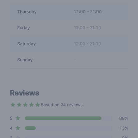
Thursday
12:00
-
21:00
Friday
12:00
-
21:00
Saturday
12:00
-
21:00
Sunday
-
Reviews
Based on 24 reviews
4.9 out of 5 stars
star reviews
Review data
5
88%
star reviews
4
13%
star reviews
3
0%