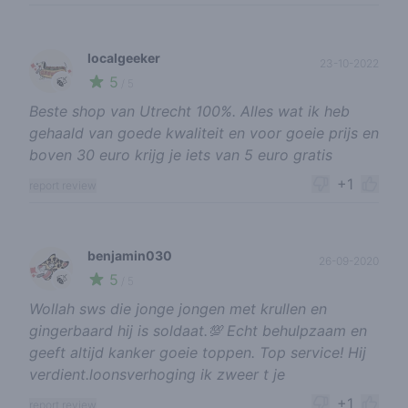
localgeeker
23-10-2022
5
🍃
/ 5
Beste shop van Utrecht 100%. Alles wat ik heb
gehaald van goede kwaliteit en voor goeie prijs en
boven 30 euro krijg je iets van 5 euro gratis
+1
report review
benjamin030
26-09-2020
5
🍃
/ 5
Wollah sws die jonge jongen met krullen en
gingerbaard hij is soldaat.💯 Echt behulpzaam en
geeft altijd kanker goeie toppen. Top service! Hij
verdient.loonsverhoging ik zweer t je
+1
report review