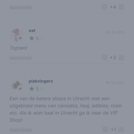
+4
report review
oet
26-10-2018
5
🌱
/ 5
Toptent
+3
report review
plakvingers
16-10-2023
5
🌱
/ 5
Een van de betere shops in Utrecht met een
uitgebreid menu van cannabis, hasj, edibles, rosin
etc. Als ik wiet haal in Utrecht ga ik naar de VIP
Shop!
+1
report review