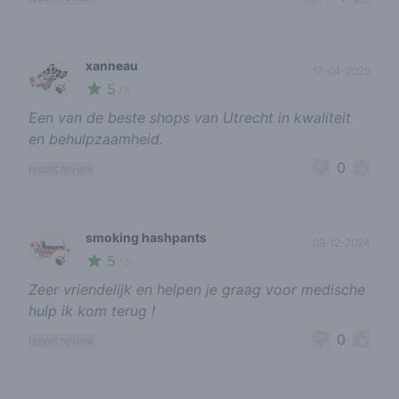
xanneau
17-04-2025
5
🍃
/ 5
Een van de beste shops van Utrecht in kwaliteit
en behulpzaamheid.
0
report review
smoking hashpants
09-12-2024
5
🍃
/ 5
Zeer vriendelijk en helpen je graag voor medische
hulp ik kom terug !
0
report review