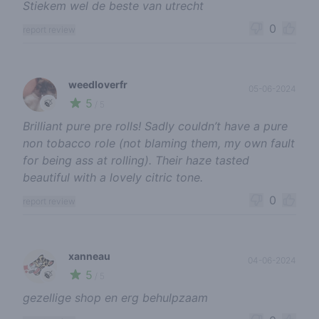
Stiekem wel de beste van utrecht
0
report review
weedloverfr
05-06-2024
5
🍃
/ 5
Brilliant pure pre rolls! Sadly couldn’t have a pure
non tobacco role (not blaming them, my own fault
for being ass at rolling). Their haze tasted
beautiful with a lovely citric tone.
0
report review
xanneau
04-06-2024
5
🍃
/ 5
gezellige shop en erg behulpzaam