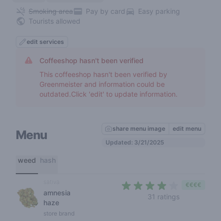
Smoking area
Pay by card
Easy parking
Tourists allowed
edit services
Coffeeshop hasn't been verified
This coffeeshop hasn't been verified by
Greenmeister and information could be
outdated.Click 'edit' to update information.
share menu image
edit menu
Menu
Updated: 3/21/2025
weed
hash
sativa
€€€€
amnesia
3,7 out of 5 
31 ratings
haze
store brand