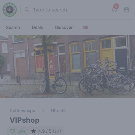
2
Search
View noti
Search
Deals
Discover
Coffeeshops
Utrecht
VIPshop
Like
4.9 / 5
(24)