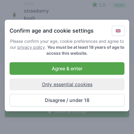
hybrid
3.9
/ 5
€€€€
strawberry
kush
store brand
Confirm age and cookie settings
Please confirm your age, cookie preferences and agree to
Jamaica
our
privacy policy
.
You must be at least 18 years of age to
access this website.
Agree & enter
hybrid
3.4
/ 5
€€€€
strawberry
kush
Only essential cookies
store brand
Disagree / under 18
Show all on map