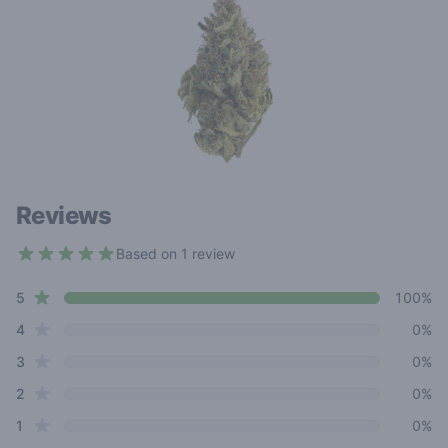
Reviews
Based on 1 review
5 out of 5 stars
star reviews
Review data
5
100%
star reviews
4
0%
star reviews
3
0%
star reviews
2
0%
star reviews
1
0%