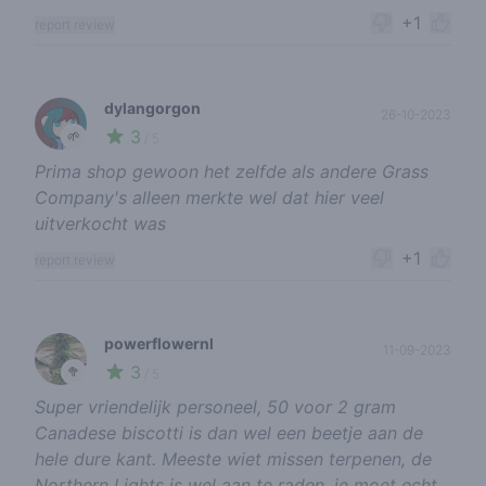
+1
report review
dylangorgon
26-10-2023
3
🌱
/ 5
Prima shop gewoon het zelfde als andere Grass
Company's alleen merkte wel dat hier veel
uitverkocht was
+1
report review
powerflowernl
11-09-2023
3
🥦
/ 5
Super vriendelijk personeel, 50 voor 2 gram
Canadese biscotti is dan wel een beetje aan de
hele dure kant. Meeste wiet missen terpenen, de
Northern Lights is wel aan te raden, je moet echt