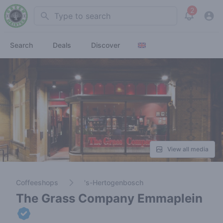
2
Search
View noti
Search
Deals
Discover
View all media
Coffeeshops
's-Hertogenbosch
The Grass Company Emmaplein