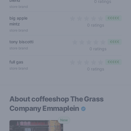
blend
0 out of 5
0 ratings
store brand
big apple
€€€€€
mintz
0 out of 5 sta
0 ratings
store brand
tony biscotti
€€€€
0 out of 5 s
store brand
0 ratings
full gas
€€€€€
0 out of 5 sta
store brand
0 ratings
About coffeeshop
The Grass
Company Emmaplein
New