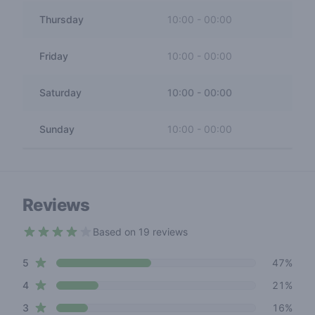
Thursday
10:00
-
00:00
Friday
10:00
-
00:00
Saturday
10:00
-
00:00
Sunday
10:00
-
00:00
Reviews
Based on 19 reviews
3.9 out of 5 stars
star reviews
Review data
5
47%
star reviews
4
21%
star reviews
3
16%