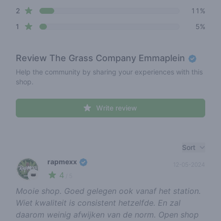
star reviews
2
11%
star reviews
1
5%
Review
The Grass Company Emmaplein
Help the community by sharing your experiences with this
shop.
Write review
Recent reviews
Sort
rapmexx
12-05-2024
4
👑
/ 5
Mooie shop. Goed gelegen ook vanaf het station.
Wiet kwaliteit is consistent hetzelfde. En zal
daarom weinig afwijken van de norm. Open shop