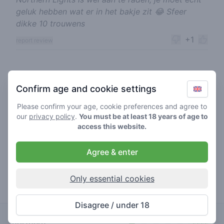
geluk hebben wat er in het bakje zit 😂 Sfeer
dikke 10 trouwens
+1
report review
saixk
21-07-2023
Confirm age and cookie settings
5
🍃
/ 5
Please confirm your age, cookie preferences and agree to
Fijne shop waar personeel ook behulpzaam is,
our
privacy policy
.
You must be at least 18 years of age to
hangt een goede vibe
access this website.
+1
report review
Agree & enter
lee420
Only essential cookies
14-03-2023
4
🥦
/ 5
Goed spul beetje prijzig
Disagree / under 18
+1
report review
northern
€€€€