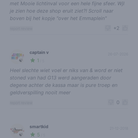
met Mooie lichtinval voor een hele fijne sfeer. Wjl
je zien hoe deze shop eruit ziet?! Scroll naar
boven bij het kopje "over het Emmaplein"
+2
report review
captain v
26-07-2026
1
🍃
/ 5
Heel slechte wiet voel er niks van & word er niet
stoned van had G13 werd aangeraden door
degene achter de kassa maar is pure troep en
geldverspilling nooit meer
0
report review
smartkid
21-12-2018
5
🍃
/ 5