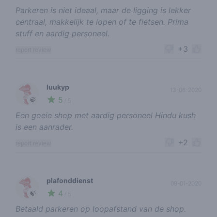
Parkeren is niet ideaal, maar de ligging is lekker
centraal, makkelijk te lopen of te fietsen. Prima
stuff en aardig personeel.
+3
report review
luukyp
13-06-2020
5
🍃
/ 5
Een goeie shop met aardig personeel Hindu kush
is een aanrader.
+2
report review
plafonddienst
09-01-2020
4
🍃
/ 5
Betaald parkeren op loopafstand van de shop.