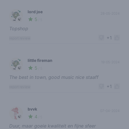
lord joe
28-05-2024
5
🍃
/ 5
Topshop
+1
report review
little fireman
19-05-2024
5
🍃
/ 5
The best in town, good music nice staaff
+1
report review
bvvk
07-04-2024
4
🍃
/ 5
Duur, maar goeie kwaliteit en fijne sfeer