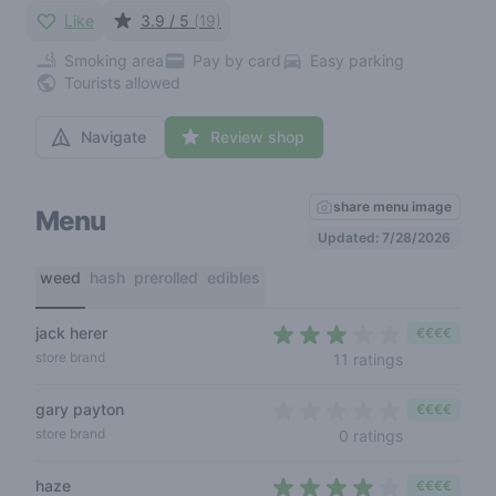
Like
3.9 / 5
(19)
Smoking area
Pay by card
Easy parking
Tourists allowed
Navigate
Review shop
share menu image
Menu
Updated: 7/28/2026
weed
hash
prerolled
edibles
jack herer
€€€€
2,5 out of 5 
store brand
11 ratings
gary payton
€€€€
0 out of 5 s
store brand
0 ratings
haze
€€€€