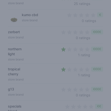
3,7 out of 5 
store brand
25 ratings
kumo cbd
€
0 out of 
store brand
0 ratings
zerbert
€€€€
0 out of 5 s
store brand
0 ratings
northern
€€€€
light
1 out of 5 st
1 rating
store brand
tropical
€€€€
cherry
1 out of 5 st
1 rating
store brand
g13
€€€€
0 out of 5 s
store brand
0 ratings
specials
€€