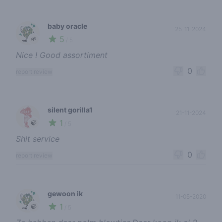
baby oracle
25-11-2024
5
🌱
/ 5
Nice ! Good assortiment
0
report review
silent gorilla1
21-11-2024
1
🍃
/ 5
Shit service
0
report review
gewoon ik
11-05-2020
1
🍃
/ 5