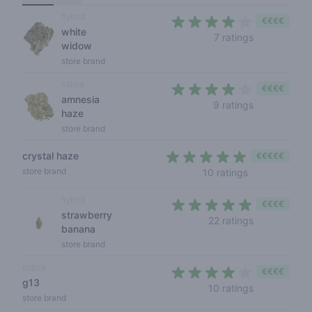
hybrid
€€€€
white
3,1 out of 5 
7 ratings
widow
store brand
sativa
€€€€
amnesia
3,7 out of 5 
9 ratings
haze
store brand
crystal haze
€€€€€
4,2 out of 5 s
store brand
10 ratings
hybrid
€€€€
strawberry
4,1 out of 5 
22 ratings
banana
store brand
indica
€€€€
g13
4 out of 5 s
10 ratings
store brand