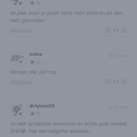
5
🍃
/ 5
de plek waar je jezelf eerst hebt verloren en dan
hebt gevonden
+1
report review
indica
03-10-2019
5
🌱
/ 5
Mensen hier zijn top
+1
report review
dirtyhaze25
01-07-2019
5
🍃
/ 5
Ja heel sympatiek personnel en echte goei weeeet
😜🤣😂. Yep een belgishe amateur...