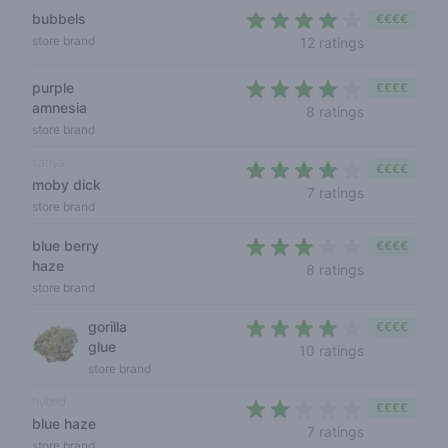
bubbels
€€€€
3,8 out of 5
store brand
12 ratings
purple
€€€€
amnesia
3,5 out of 5
8 ratings
store brand
sativa
€€€€
moby dick
3,4 out of 5
7 ratings
store brand
blue berry
€€€€
haze
2,4 out of 5 
8 ratings
store brand
gorilla
€€€€
glue
4 out of 5 s
10 ratings
store brand
hybrid
€€€€
blue haze
1,6 out of 5 
7 ratings
store brand