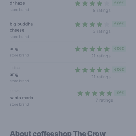
dr haze
€€€€
4 out of 5 s
store brand
9 ratings
big buddha
€€€€
cheese
4 out of 5 s
3 ratings
store brand
amg
€€€€
4,3 out of 5
store brand
21 ratings
indica
€€€€
amg
4,3 out of 5
21 ratings
store brand
sativa
€€€
santa maria
4,3 out of 
7 ratings
store brand
About coffeeshop
The Crow