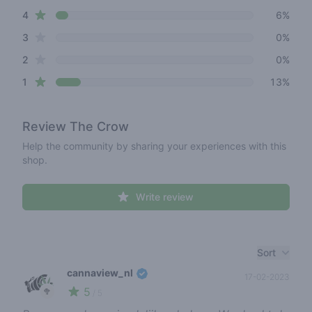
star reviews
4
6%
star reviews
3
0%
star reviews
2
0%
star reviews
1
13%
Review
The Crow
Help the community by sharing your experiences with this
shop.
Write review
Recent reviews
Sort
cannaview_nl
17-02-2023
5
🥦
/ 5