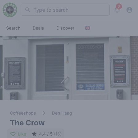
2
Search
View noti
Search
Deals
Discover
Coffeeshops
Den Haag
The Crow
Like
4.4 / 5
(16)