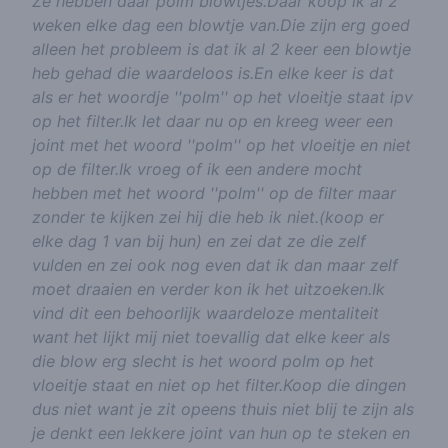
Ze hebben daar polm blowtjes.Daar koop ik al 2
weken elke dag een blowtje van.Die zijn erg goed
alleen het probleem is dat ik al 2 keer een blowtje
heb gehad die waardeloos is.En elke keer is dat
als er het woordje ''polm'' op het vloeitje staat ipv
op het filter.Ik let daar nu op en kreeg weer een
joint met het woord ''polm'' op het vloeitje en niet
op de filter.Ik vroeg of ik een andere mocht
hebben met het woord ''polm'' op de filter maar
zonder te kijken zei hij die heb ik niet.(koop er
elke dag 1 van bij hun) en zei dat ze die zelf
vulden en zei ook nog even dat ik dan maar zelf
moet draaien en verder kon ik het uitzoeken.Ik
vind dit een behoorlijk waardeloze mentaliteit
want het lijkt mij niet toevallig dat elke keer als
die blow erg slecht is het woord polm op het
vloeitje staat en niet op het filter.Koop die dingen
dus niet want je zit opeens thuis niet blij te zijn als
je denkt een lekkere joint van hun op te steken en