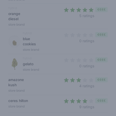
hybrid
€€€€
orange
4,6 out of 5
5 ratings
diesel
store brand
hybrid
€€€€
blue
0 out of 5 s
0 ratings
cookies
store brand
hybrid
€€€€
gelato
0 out of 5 s
0 ratings
store brand
amazone
€€€€
kush
3 out of 5 s
4 ratings
store brand
ceres hilton
€€€€
3,6 out of 5
store brand
9 ratings