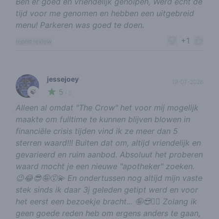
Ben er goed en vriendelijk geholpen, Werd echt de
tijd voor me genomen en hebben een uitgebreid
menu! Parkeren was goed te doen.
+1
report review
jessejoey
19-07-2026
5
🍃
/ 5
Alleen al omdat "The Crow" het voor mij mogelijk
maakte om fulltime te kunnen blijven blowen in
financiële crisis tijden vind ik ze meer dan 5
sterren waard!!! Buiten dat om, altijd vriendelijk en
gevarieerd en ruim aanbod. Absoluut het proberen
waard mocht je een nieuwe "apotheker" zoeken.
😉😂😎🤪😵‍💫 En ondertussen nog altijd mijn vaste
stek sinds ik daar 3j geleden getipt werd en voor
het eerst een bezoekje bracht... 🤪😎✌🏻 Zolang ik
geen goede reden heb om ergens anders te gaan,