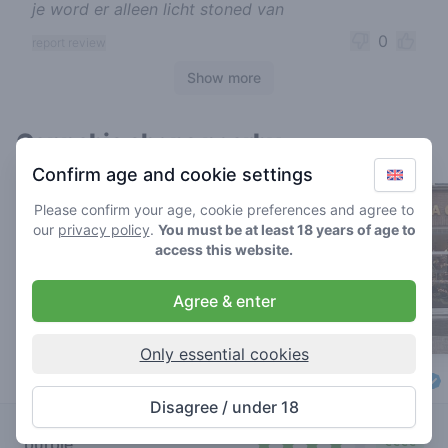
je word er alleen licht stoned van
0
report review
Show more
Cannabis shops nearby
Confirm age and cookie settings
Please confirm your age, cookie preferences and agree to
our
privacy policy
.
You must be at least 18 years of age to
access this website.
Agree & enter
Only essential cookies
Café Cremers
The Canna Club
Disagree / under 18
4.4
4.3
/ 5
/ 5
Coffeeshop in Den Haag
Coffeeshop in Den Ha
purple
€€€€