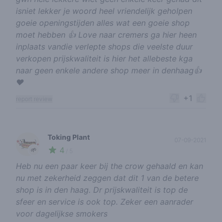
isniet lekker je woord heel vriendelijk geholpen
goeie openingstijden alles wat een goeie shop
moet hebben 👍 Love naar cremers ga hier heen
inplaats vandie verlepte shops die veelste duur
verkopen prijskwaliteit is hier het allebeste kga
naar geen enkele andere shop meer in denhaag👍
❤️
+1
report review
Toking Plant
07-09-2021
4
🌱
/ 5
Heb nu een paar keer bij the crow gehaald en kan
nu met zekerheid zeggen dat dit 1 van de betere
shop is in den haag. Dr prijskwaliteit is top de
sfeer en service is ook top. Zeker een aanrader
voor dagelijkse smokers