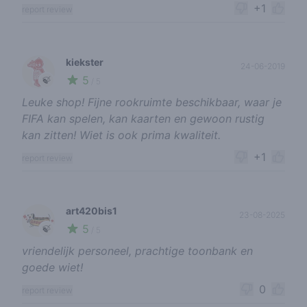
+1
report review
kiekster
24-06-2019
5
🍃
/ 5
Leuke shop! Fijne rookruimte beschikbaar, waar je
FIFA kan spelen, kan kaarten en gewoon rustig
kan zitten! Wiet is ook prima kwaliteit.
+1
report review
art420bis1
23-08-2025
5
🍃
/ 5
vriendelijk personeel, prachtige toonbank en
goede wiet!
0
report review