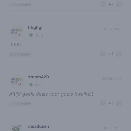
+1
report review
hhghgf
26-02-2021
5
🌱
/ 5
👍🏼👍🏼
+1
report review
stoom420
23-09-2020
5
🌱
/ 5
Altijd goeie deals voor goeie kwaliteit
+1
report review
dışadüşen
08-11-2019