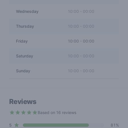
Wednesday
10:00
-
00:00
Thursday
10:00
-
00:00
Friday
10:00
-
00:00
Saturday
10:00
-
00:00
Sunday
10:00
-
00:00
Reviews
Based on 16 reviews
4.4 out of 5 stars
star reviews
Review data
5
81%