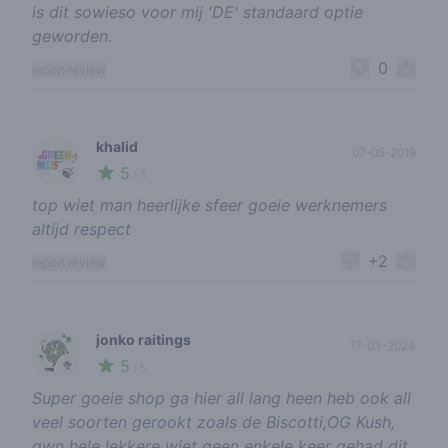
is dit sowieso voor mij 'DE' standaard optie
geworden.
0
report review
khalid
07-05-2019
5
🍃
/ 5
top wiet man heerlijke sfeer goeie werknemers
altijd respect
+2
report review
jonko raitings
17-03-2024
5
🥦
/ 5
Super goeie shop ga hier all lang heen heb ook all
veel soorten gerookt zoals de Biscotti,OG Kush,
gwn hele lekkere wiet geen enkele keer gehad dit