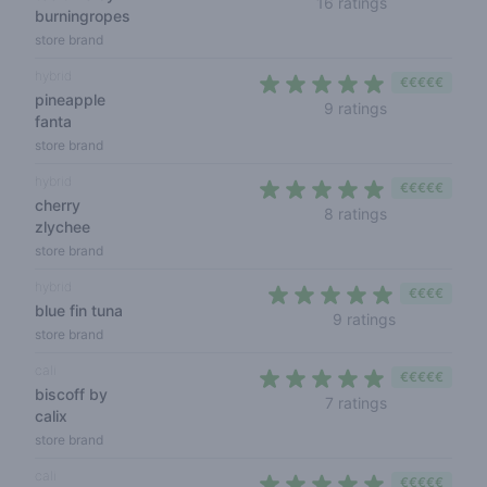
16 ratings
burningropes
store brand
hybrid
€€€€€
pineapple
5 out of 5 sta
9 ratings
fanta
store brand
hybrid
€€€€€
cherry
5 out of 5 sta
8 ratings
zlychee
store brand
hybrid
€€€€
blue fin tuna
5 out of 5 s
9 ratings
store brand
cali
€€€€€
biscoff by
5 out of 5 sta
7 ratings
calix
store brand
cali
€€€€€