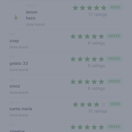
sativa
€€€€
lemon
4,2 out of 5 
17 ratings
haze
store brand
cali
€€€€€
zoap
5 out of 5 sta
8 ratings
store brand
cali
€€€€€
gelato 33
4,6 out of 5 s
5 ratings
store brand
cali
€€€€€
oreoz
4,8 out of 5 s
6 ratings
store brand
sativa
€€€€
santa maria
3,7 out of 5 
31 ratings
store brand
cali
€€€€€
zheetos