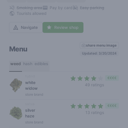
Smoking area
Pay by card
Easy parking
Tourists allowed
Navigate
Review shop
share menu image
Menu
Updated: 3/20/2024
weed
hash
edibles
hybrid
€€€€
white
3,6 out of 5
49 ratings
widow
store brand
sativa
€€€€
silver
4,5 out of 5
13 ratings
haze
store brand