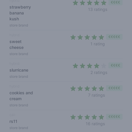
hybrid
€€€€
strawberry
4,6 out of 5
13 ratings
banana
kush
store brand
hybrid
€€€€€
sweet
5 out of 5 sta
1 rating
cheese
store brand
hybrid
€€€€
slurricane
4 out of 5 s
2 ratings
store brand
hybrid
€€€€€
cookies and
4,7 out of 5 s
7 ratings
cream
store brand
cali
€€€€€
rs11
4,8 out of 5 s
16 ratings
store brand