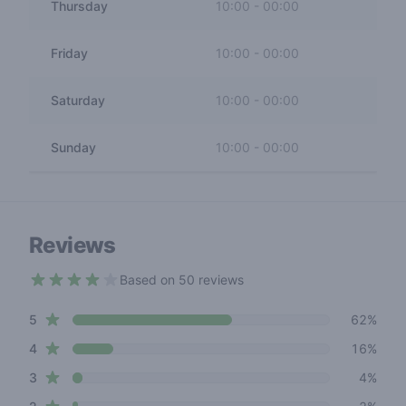
Thursday
10:00
-
00:00
Friday
10:00
-
00:00
Saturday
10:00
-
00:00
Sunday
10:00
-
00:00
Reviews
Based on 50 reviews
4 out of 5 stars
star reviews
Review data
5
62%
star reviews
4
16%
star reviews
3
4%
star reviews