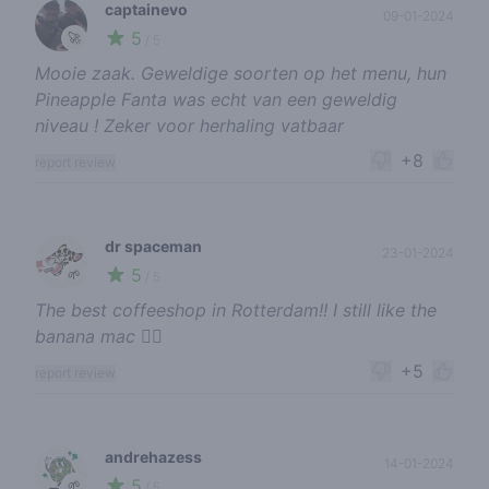
captainevo
09-01-2024
5
🚀
/ 5
Mooie zaak. Geweldige soorten op het menu, hun
Pineapple Fanta was echt van een geweldig
niveau ! Zeker voor herhaling vatbaar
+8
report review
dr spaceman
23-01-2024
5
🌱
/ 5
The best coffeeshop in Rotterdam!! I still like the
banana mac 👍🏼
+5
report review
andrehazess
14-01-2024
5
🌱
/ 5