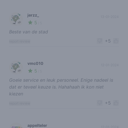
jerzz_
13-01-2024
5
🌱
/ 5
Beste van de stad
+5
report review
vmc010
12-01-2024
5
🌱
/ 5
Goeie service en leuk personeel. Enige nadeel is
dat er teveel keuze is. Hahahaah ik kon niet
kiezen
+5
report review
appelteler
12-01-2024