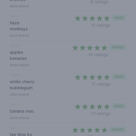
5 out of 5 sta
6 ratings
store brand
sativa
€€€€
haze
4,7 out of 5 
15 ratings
monkeyz
store brand
hybrid
€€€€€
apples
5 out of 5 sta
10 ratings
bananas
store brand
hybrid
€€€€
white cherry
5 out of 5 s
11 ratings
bubblegum
store brand
cali
€€€€
banana mac
5 out of 5 s
13 ratings
store brand
cali
€€€€€
tee time by
4,9 out of 5 s