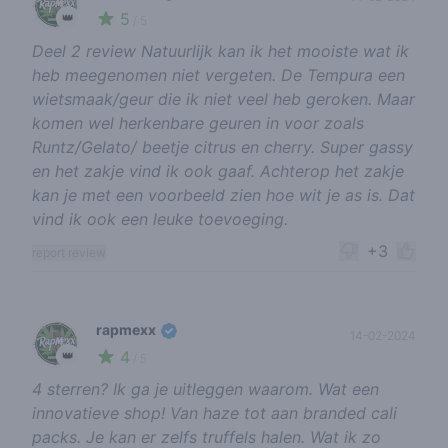
5
👑
/ 5
Deel 2 review Natuurlijk kan ik het mooiste wat ik
heb meegenomen niet vergeten. De Tempura een
wietsmaak/geur die ik niet veel heb geroken. Maar
komen wel herkenbare geuren in voor zoals
Runtz/Gelato/ beetje citrus en cherry. Super gassy
en het zakje vind ik ook gaaf. Achterop het zakje
kan je met een voorbeeld zien hoe wit je as is. Dat
vind ik ook een leuke toevoeging.
+3
report review
rapmexx
14-02-2024
4
👑
/ 5
4 sterren? Ik ga je uitleggen waarom. Wat een
innovatieve shop! Van haze tot aan branded cali
packs. Je kan er zelfs truffels halen. Wat ik zo