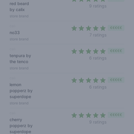
red beard
5 out of 5 sta
9 ratings
by calix
store brand
cali
€€€€€
no33
4,7 out of 5 s
7 ratings
store brand
cali
€€€€€
tenpura by
5 out of 5 sta
6 ratings
the tenco
store brand
cali
€€€€€
lemon
5 out of 5 sta
6 ratings
popperz by
superdope
store brand
cali
€€€€€
cherry
4,8 out of 5 s
9 ratings
popperz by
superdope