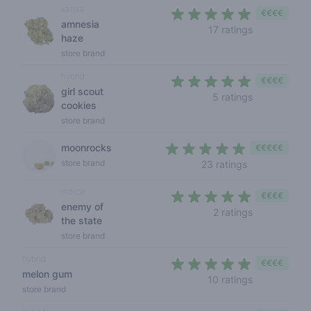
sativa
€€€€
amnesia
4,2 out of 5 
17 ratings
haze
store brand
hybrid
€€€€
girl scout
4,4 out of 5
5 ratings
cookies
store brand
moonrocks
€€€€€
4,7 out of 5 s
store brand
23 ratings
indica
€€€€
enemy of
5 out of 5 s
2 ratings
the state
store brand
hybrid
€€€€
melon gum
5 out of 5 s
10 ratings
store brand