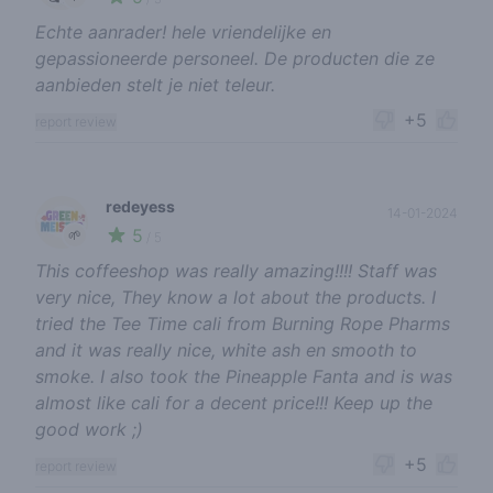
Echte aanrader! hele vriendelijke en
gepassioneerde personeel. De producten die ze
aanbieden stelt je niet teleur.
+5
report review
redeyess
14-01-2024
5
🌱
/ 5
This coffeeshop was really amazing!!!! Staff was
very nice, They know a lot about the products. I
tried the Tee Time cali from Burning Rope Pharms
and it was really nice, white ash en smooth to
smoke. I also took the Pineapple Fanta and is was
almost like cali for a decent price!!! Keep up the
good work ;)
+5
report review