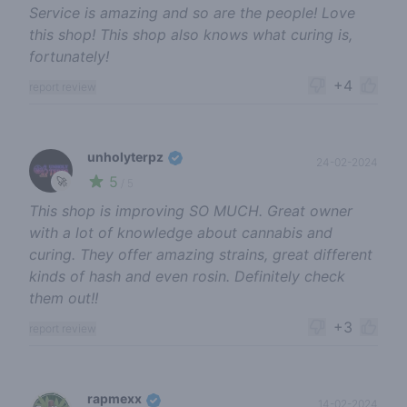
Service is amazing and so are the people! Love
this shop! This shop also knows what curing is,
fortunately!
+4
report review
unholyterpz
24-02-2024
5
🚀
/ 5
This shop is improving SO MUCH. Great owner
with a lot of knowledge about cannabis and
curing. They offer amazing strains, great different
kinds of hash and even rosin. Definitely check
them out!!
+3
report review
rapmexx
14-02-2024