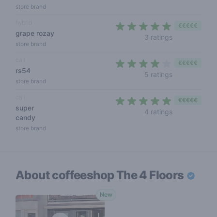
store brand
hybrid
€€€€€
grape rozay
4,7 out of 5 s
3 ratings
store brand
cali
€€€€€
rs54
4 out of 5 sta
5 ratings
store brand
cali
€€€€€
super
4,5 out of 5 s
4 ratings
candy
store brand
About coffeeshop
The 4 Floors
New