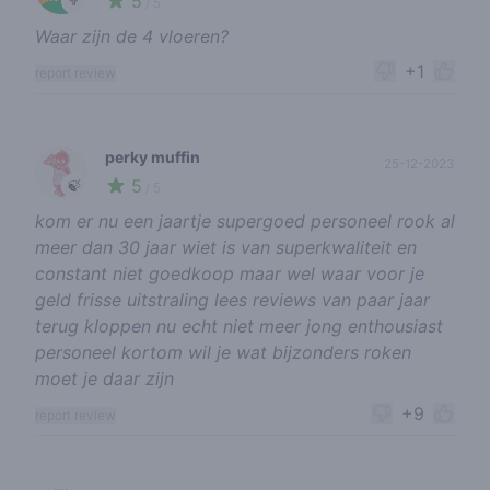
5
🥦
/ 5
Waar zijn de 4 vloeren?
+1
report review
perky muffin
25-12-2023
5
🍃
/ 5
kom er nu een jaartje supergoed personeel rook al
meer dan 30 jaar wiet is van superkwaliteit en
constant niet goedkoop maar wel waar voor je
geld frisse uitstraling lees reviews van paar jaar
terug kloppen nu echt niet meer jong enthousiast
personeel kortom wil je wat bijzonders roken
moet je daar zijn
+9
report review