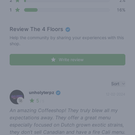
2
2%
star reviews
1
16%
Review
The 4 Floors
Help the community by sharing your experiences with this
shop.
Write review
Recent reviews
Sort
unholyterpz
12-02-2024
5
🚀
/ 5
An amazing Coffeeshop! They truly blew all my
expectations away. They offer a great menu
especially focused on Dutch grown exotic strains,
they don’t sell Canadian and have a fire Cali menu.