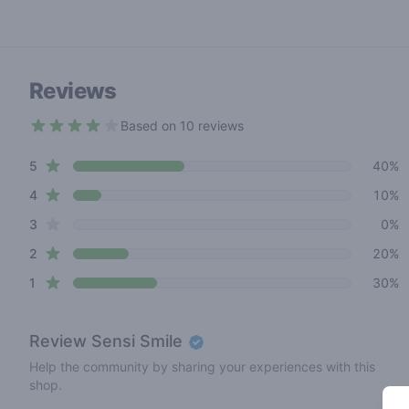
Reviews
Based on 10 reviews
3.1 out of 5 stars
star reviews
Review data
5
40%
star reviews
4
10%
star reviews
3
0%
star reviews
2
20%
star reviews
1
30%
Review
Sensi Smile
Help the community by sharing your experiences with this
shop.