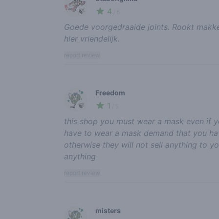
4
🍃
/ 5
Goede voorgedraaide joints. Rookt makkel
hier vriendelijk.
report review
Freedom
1
🍃
/ 5
this shop you must wear a mask even if 
have to wear a mask demand that you hav
otherwise they will not sell anything to 
anything
report review
misters