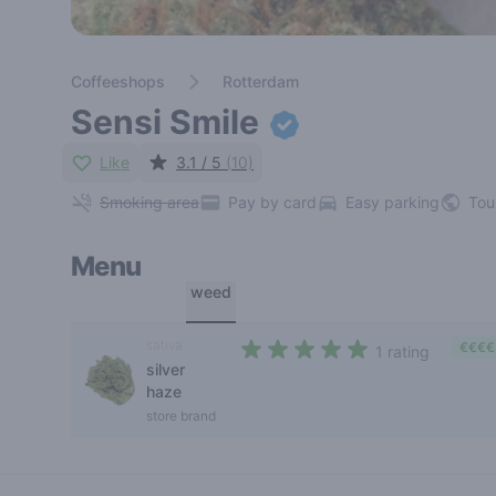
Coffeeshops
Rotterdam
Sensi Smile
Like
3.1 / 5
(10)
Smoking area
Pay by card
Easy parking
Tou
Menu
weed
sativa
€€€€
1 rating
silver
5 out of 5 stars
haze
store brand