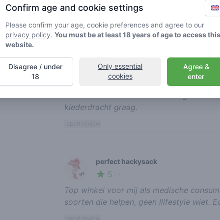
gesloten deur gestaan. niet leuk
Confirm age and cookie settings
report review
Please confirm your age, cookie preferences and agree to our
privacy policy
.
You must be at least 18 years of age to access thi
website.
dick passchier
Only essential
Disagree / under
Agree &
1
🍃
/ 5
cookies
18
enter
Toeristenwinkeltje met om en om kwalitei
Kruideniersmentaliteit. Ik mis nog de Del
klederdracht graag.
report review
perfect hackysack
5
🌱
/ 5
Top winkel voor mij als medische consume
soorten die helpen, geen llifestyle wiet. 
report review