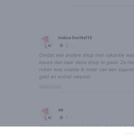
Recent reviews
Indica Gorilla115
2
🍃
/ 5
Omdat een andere shop met vakantie was e
keuze dan naar deze shop te gaan. Ze ha
roken was voelde ik meer van een sigare
geld en avond verpest.
report review
eb
1
🍃
/ 5
Jammer dat ze zich niet houden aan de slu