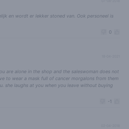
07-08-2018
ijk en wordt er lekker stoned van. Ook personeel is
0
18-04-2021
you are alone in the shop and the saleswoman does not
e to wear a mask full of cancer morgalons from them
you. she laughs at you when you leave without buying
-1
02-04-2018