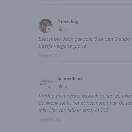
Green bag
2
🥦
/ 5
Laatst bio Jack gekocht Stonden 3 ander
beetje vergane glorie
report review
paintedblack
5
🍃
/ 5
Vrijdag mijn eerste bezoek gehad bij jul
de skunk joint. het consumeren van de ja
mijn lijst van lekker shop in 010
report review