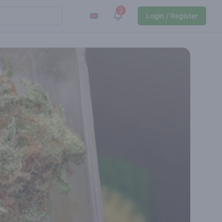
2
View notifications
Login / Register