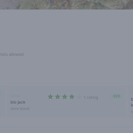
rists allowed
h
sativa
€€€
1 rating
bio jack
4 out of 5 stars
store brand
s