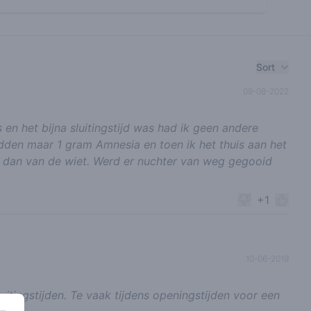
Sort
09-08-2022
n het bijna sluitingstijd was had ik geen andere
dden maar 1 gram Amnesia en toen ik het thuis aan het
t dan van de wiet. Werd er nuchter van weg gegooid
+1
10-06-2019
itingstijden. Te vaak tijdens openingstijden voor een