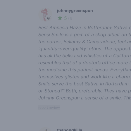
johnnygreenspun
5
🍃
/ 5
Best Amnesia Haze in Rotterdam! Sativa d
Sensi Smile is a gem of a shop albeit on 
the corner, Bellamy & Camaraderie, feel 
'quantity-over-quality' ethos. The opposite
has all the bells and whistles of a Califo
resembles that of a doctor’s office more 
the medicine this patient needs. Everythin
themselves glisten and work like a charm.
Smile serve the best Sativa in Rotterdam
or Stoned?" Both, preferably. They have p
Johnny Greenspun a sense of a smile. Thi
report review
thabongkilla