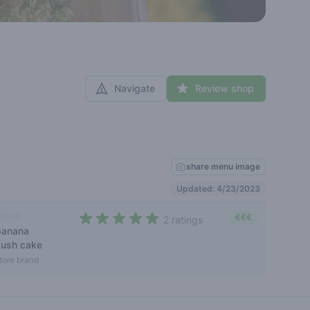
Navigate
Review shop
share menu image
Updated: 4/23/2023
ybrid
€€€
2 ratings
banana
4,5 out of 5 stars
kush cake
tore brand