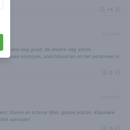
+1
s
22-12-2024
t. De ene dag goed, de andere dag slecht.
fts Blauwe klompjes, ansichtkaarten en het personeel in
0
23-04-2023
nt. Sterke en schone Wiet, goede prijzen. Klassieke
Echte aanrader!
0