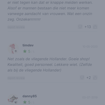
er niet tegen kan dat er knappe meiden werken.
Alsof er mannen bestaan die niet meer komen
vanwege aandacht van vrouwen. Wat een onzin
zeg. Onzekerrrrrrrr
+13
report review
timdev
10-05-2020
5
🥦
/ 5
Net zoals de vliegende Hollander. Goeie shop!
Kwaliteit, goed personeel. Lekkere wiet. (Zelfde
als bij de vliegende Hollander)
+2
report review
danny85
03-07-2019
5
🍃
/ 5