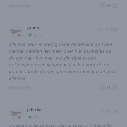
0
report review
grunn
27-08-2020
2
🍃
/ 5
allemaal leuk er aardig maar de service de twee
meiden hadden het meer over hun pukketjes op
de een haar kin maar we zijn daar in een
coffeeshop geen schoonheid salon voor de rest
kon er van de dames geen woord vanaf heel apart
allemaal
0
report review
john ko
19-10-2019
4
🍃
/ 5
Kwaliteit wiet en hash, niet al te duur. Dit is mijn