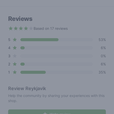
Reviews
Based on 17 reviews
3.4 out of 5 stars
star reviews
Review data
5
53%
star reviews
4
6%
star reviews
3
0%
star reviews
2
6%
star reviews
1
35%
Review
Reykjavik
Help the community by sharing your experiences with this
shop.