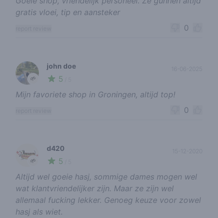
Goeie shop, vriendelijk personeel. Ze gunnen altijd
gratis vloei, tip en aansteker
0
report review
john doe
16-06-2025
5
🌱
/ 5
Mijn favoriete shop in Groningen, altijd top!
0
report review
d420
15-12-2020
5
🌱
/ 5
Altijd wel goeie hasj, sommige dames mogen wel
wat klantvriendelijker zijn. Maar ze zijn wel
allemaal fucking lekker. Genoeg keuze voor zowel
hasj als wiet.