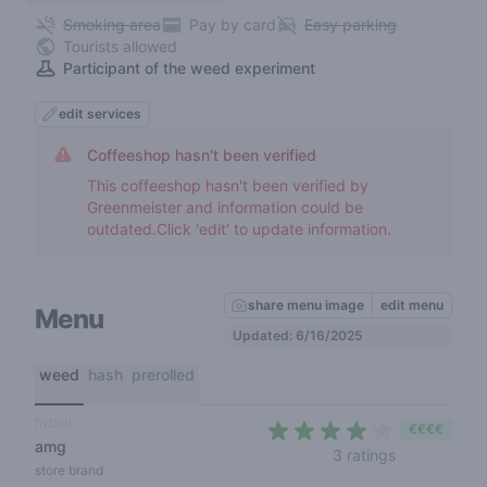
Smoking area
Pay by card
Easy parking
Tourists allowed
Participant of the weed experiment
edit services
Coffeeshop hasn't been verified
This coffeeshop hasn't been verified by
Greenmeister and information could be
outdated.Click 'edit' to update information.
share menu image
edit menu
Menu
Updated: 6/16/2025
weed
hash
prerolled
hybrid
€€€€
amg
3,3 out of 5
3 ratings
store brand