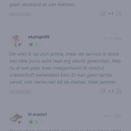
geen verstand er van hebben.
+1
report review
skyhigh89
31-03-2019
1
🍃
/ 5
De wiet is op zich prima, maar de service is sinds
een hele poos echt heel erg slecht geworden. Heb
nu al een paar keer meegemaakt ik ronduit
onbeschoft behandeld ben. Er kan geen lachje
vanaf, met name niet bij de dames. Heel jammer.
+1
report review
lil oracle1
19-07-2025
5
🍃
/ 5