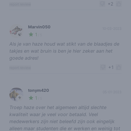
+2
report review
Marvin050
10-03-2023
1
🍃
/ 5
Als je van haze houd wat stikt van de blaadjes de
takjes en wat bruin is ben je hier zeker aan het
goede adres!
+1
report review
tonym420
05-01-2023
1
🥦
/ 5
Troep haze over het algemeen altijd slechte
kwaliteit waar je veel voor betaald. Veel
medewerkers zijn niet beleefd zijn ook eingelijk
alleen maar studenten die er werken en weinig tot