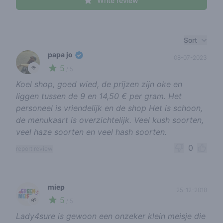
Write review
Recent reviews
Sort
papa jo
08-07-2023
5
🥦
/ 5
Koel shop, goed wied, de prijzen zijn oke en
liggen tussen de 9 en 14,50 € per gram. Het
personeel is vriendelijk en de shop Het is schoon,
de menukaart is overzichtelijk. Veel kush soorten,
veel haze soorten en veel hash soorten.
0
report review
miep
25-12-2018
5
🌱
/ 5
Lady4sure is gewoon een onzeker klein meisje die