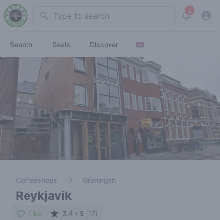
2
Search
View noti
Search
Deals
Discover
Coffeeshops
Groningen
Reykjavik
Like
3.4 / 5
(17)