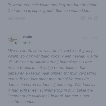
Er werkt een hele leuke mooie grote blonde dame.
De ketama is super goed!! Ben een vaste klant
+2
report review
chulo
08-09-2018
1
🍃
/ 5
Mijn favoriete shop waar ik als vast klant graag
kwam. zo ook vandaag koos ik een heerlijk wieltje
uit. Wat een desillusie om bij buitenkomst twee
bruine topjes in het zakje te ontdekken. Kan
gebeuren en terug naar binnen tot mijn verbazing
moest ik het hier maar mee doen! Volgens de
dames en heren hadden zij een hoop Wietkennis.
Ik had echter een schimmeltop in mijn zakje die
linearecta de vuilnisbak in kon! Jammer super
slechte service!