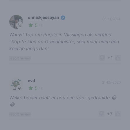
onnickjessayan
05-11-2024
5
🚀
/ 5
Wauw! Top om Purple in Vlissingen als verified
shop te zien op Greenmeister, snel maar even een
keertje langs dan!
+1
report review
evd
21-05-2020
5
🍃
/ 5
Welke boeler haalt er nou een voor gedraaide 😂
😂
+7
report review