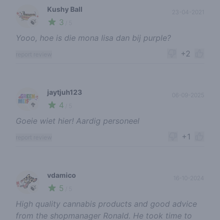
Kushy Ball
23-04-2021
3
🍃
/ 5
Yooo, hoe is die mona lisa dan bij purple?
+2
report review
jaytjuh123
06-09-2025
4
🥦
/ 5
Goeie wiet hier! Aardig personeel
+1
report review
vdamico
16-10-2024
5
🍃
/ 5
High quality cannabis products and good advice
from the shopmanager Ronald. He took time to