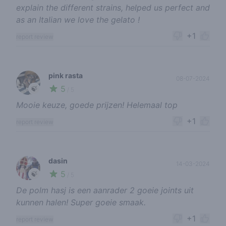
explain the different strains, helped us perfect and
as an Italian we love the gelato !
+1
report review
pink rasta
08-07-2024
5
🍃
/ 5
Mooie keuze, goede prijzen! Helemaal top
+1
report review
dasin
14-03-2024
5
🍃
/ 5
De polm hasj is een aanrader 2 goeie joints uit
kunnen halen! Super goeie smaak.
+1
report review