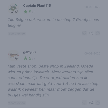
Captain Plant115
08-07-2022
5
🍃
/ 5
Zijn Belgen ook welkom in de shop ? Groetjes een
Belg 😁
+5
report review
gaby86
09-08-2020
5
🍃
/ 5
Mijn vaste shop. Beste shop in Zeeland. Goede
wiet en prima kwaliteit. Medewerkers zijn allen
super vriendelijk. De voorgedraaiden zou ik
overslaan maar dat geld voor tot nu toe alle shop
waar ik geweest ben maar moet zeggen dat de
buisjes wel handig zijn.
+4
report review