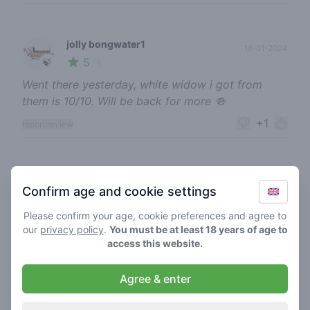
jolly bongwater1
18-01-2024
5
🍃
/ 5
Went there yesterday, white widow i got from
them is 10/10. Will be back for more 🍻
+1
report review
kushy cheese11
17-08-2023
Confirm age and cookie settings
5
🍃
/ 5
Please confirm your age, cookie preferences and agree to
Snelle service en prima kwaliteit. Als Belg geen
our
privacy policy
.
You must be at least 18 years of age to
issues gehad
access this website.
+1
report review
Agree & enter