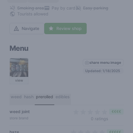
Smoking area
Pay by card
Easy parking
Tourists allowed
Navigate
Review shop
Menu
share menu image
Updated: 1/18/2025
view
weed
hash
prerolled
edibles
weed joint
€€€€
0 out of 5 s
store brand
0 ratings
haze
€€€€€