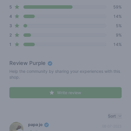
4 out of 5 stars
star reviews
Review data
5
59%
star reviews
4
14%
star reviews
3
5%
star reviews
2
9%
star reviews
1
14%
Review
Purple
Help the community by sharing your experiences with this
shop.
Write review
Recent reviews
Sort
papa jo
08-07-2023