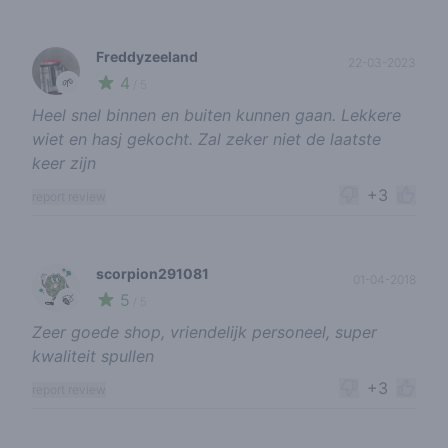
Freddyzeeland
22-03-2023
4
🌱
/ 5
Heel snel binnen en buiten kunnen gaan. Lekkere
wiet en hasj gekocht. Zal zeker niet de laatste
keer zijn
+3
report review
scorpion291081
01-04-2018
5
🍃
/ 5
Zeer goede shop, vriendelijk personeel, super
kwaliteit spullen
+3
report review