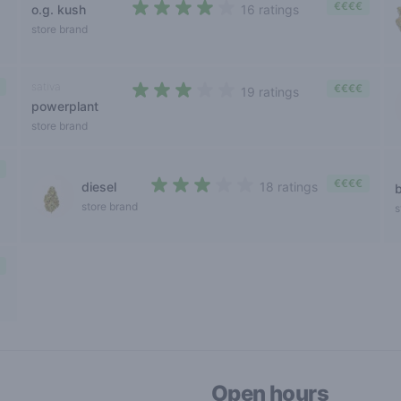
€€€€
o.g. kush
16 ratings
3,2 out of 5 stars
store brand
sativa
€€€€
19 ratings
powerplant
2,7 out of 5 stars
store brand
€€€€
diesel
18 ratings
2,9 out of 5 stars
store brand
s
Open hours