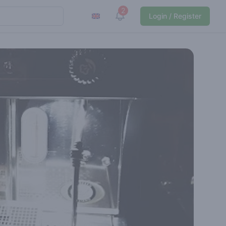
2
View notifications
Login / Register