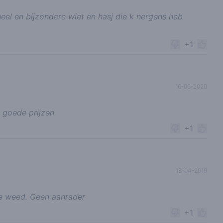
el en bijzondere wiet en hasj die k nergens heb
+1
16-06-2020
 goede prijzen
+1
18-04-2019
ige weed. Geen aanrader
+1