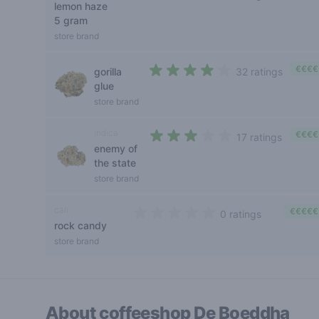
lemon haze
2,2 out of 5 stars
5 gram
store brand
€€€€
gorilla
32 ratings
3,8 out of 5 stars
glue
store brand
indica
€€€€
17 ratings
enemy of
2,9 out of 5 stars
the state
store brand
cali
€€€€€
0 ratings
rock candy
0 out of 5 stars
store brand
About coffeeshop
De Boeddha