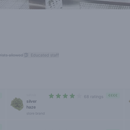
rists allowed
Educated staff
sativa
€€€€
68 ratings
silver
3,7 out of 5 stars
haze
store brand