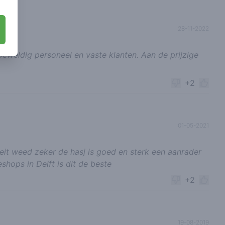
28-11-2022
Geweldig personeel en vaste klanten. Aan de prijzige
+2
01-05-2021
eit weed zeker de hasj is goed en sterk een aanrader
eshops in Delft is dit de beste
+2
19-08-2019