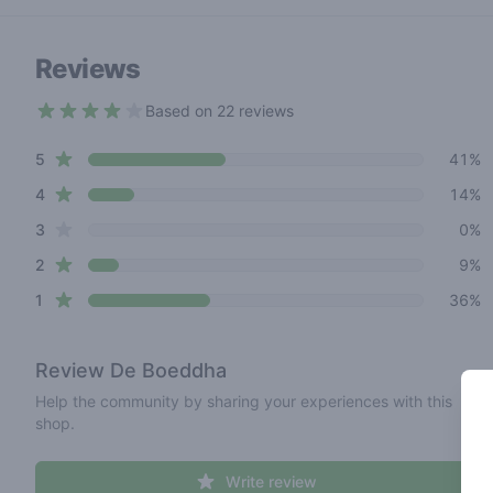
Reviews
Based on 22 reviews
3.2 out of 5 stars
star reviews
Review data
5
41%
star reviews
4
14%
star reviews
3
0%
star reviews
2
9%
star reviews
1
36%
Review
De Boeddha
Help the community by sharing your experiences with this
shop.
Write review