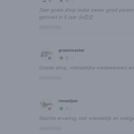
4
🥦
/ 5
Zeer goeie shop leuke sweer goed persone
gerookt in 5 jaar 👍👏👏
report review
greenmaster
5
🍃
/ 5
Goede shop, vriendelijke medewerkers en
report review
reneetjee
1
🍃
/ 5
Slechte ervaring, niet vriendelijk en mat
report review