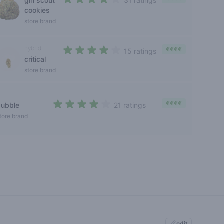
girl scout
31 ratings
3,4 out of 5 stars
cookies
store brand
hybrid
€€€€
15 ratings
critical
3,1 out of 5 stars
store brand
€€€€
bubble
21 ratings
3,3 out of 5 stars
tore brand
edit