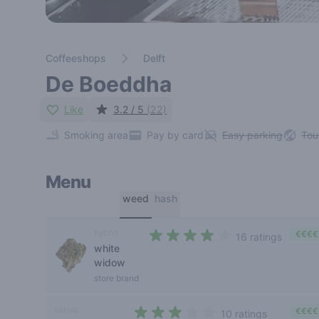
Coffeeshops
Delft
De Boeddha
Like
3.2 / 5
(22)
Smoking area
Pay by card
Easy parking
Tou
Menu
weed
hash
hybrid
€€€€
16 ratings
white
3,3 out of 5 stars
widow
store brand
sativa
€€€€
10 ratings