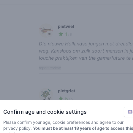
Recent reviews
pietwiet
1
🌱
/ 5
Die nieuwe Hollandse jongen met dreadlo
weg. Kansloos om zulk soort mensen in j
louche praktijken van the game/future te l
report review
pietgriet
5
🍃
/ 5
Gezellige shop, met leuke behulpzame med
Confirm age and cookie settings
is fair. Als je deze shop bezoekt, parkeer
Please confirm your age, cookie preferences and agree to our
report review
privacy policy
.
You must be at least 18 years of age to access thi