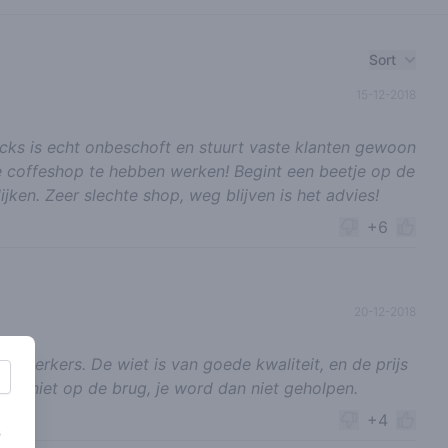
Sort
15-12-2018
cks is echt onbeschoft en stuurt vaste klanten gewoon
e coffeshop te hebben werken! Begint een beetje op de
ijken. Zeer slechte shop, weg blijven is het advies!
+6
20-12-2018
ewerkers. De wiet is van goede kwaliteit, en de prijs
 dan niet op de brug, je word dan niet geholpen.
+4
s