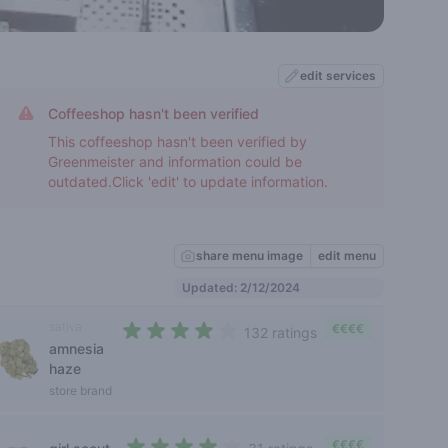
edit services
Coffeeshop hasn't been verified
This coffeeshop hasn't been verified by
Greenmeister and information could be
outdated.Click 'edit' to update information.
share menu image
edit menu
Updated: 2/12/2024
sativa
€€€€
132 ratings
amnesia
3,7 out of 5 stars
haze
store brand
€€€€