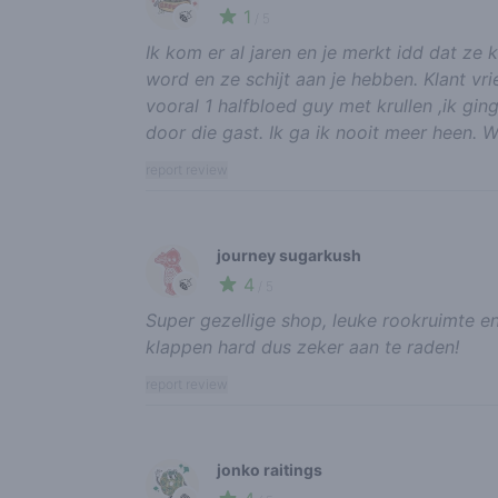
1
🍃
/ 5
Ik kom er al jaren en je merkt idd dat ze
word en ze schijt aan je hebben. Klant vr
vooral 1 halfbloed guy met krullen ,ik gi
door die gast. Ik ga ik nooit meer heen. 
report review
journey sugarkush
4
🍃
/ 5
Super gezellige shop, leuke rookruimte eni
klappen hard dus zeker aan te raden!
report review
jonko raitings