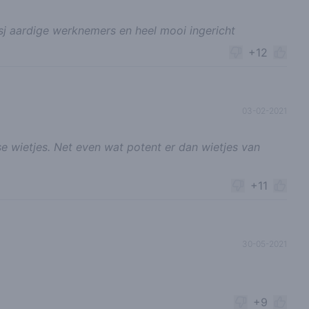
sj aardige werknemers en heel mooi ingericht
+12
03-02-2021
 wietjes. Net even wat potent er dan wietjes van
+11
30-05-2021
+9