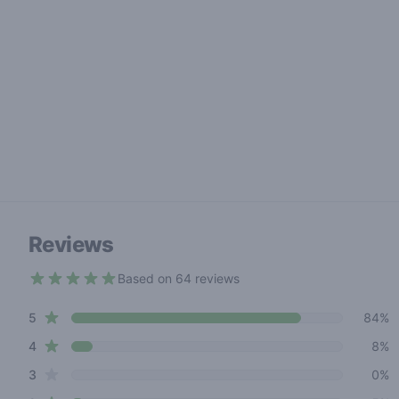
Reviews
Based on 64 reviews
4.6 out of 5 stars
star reviews
Review data
5
84%
star reviews
4
8%
star reviews
3
0%