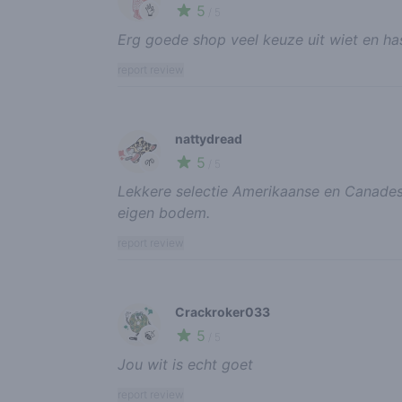
5
👌
/ 5
Erg goede shop veel keuze uit wiet en ha
report review
nattydread
5
🌱
/ 5
Lekkere selectie Amerikaanse en Canadese
eigen bodem.
report review
Crackroker033
5
🍃
/ 5
Jou wit is echt goet
report review