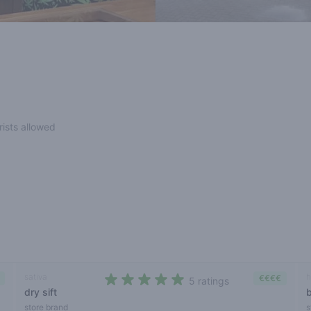
rists allowed
sativa
h
€€€€
5 ratings
dry sift
4,2 out of 5 stars
store brand
s