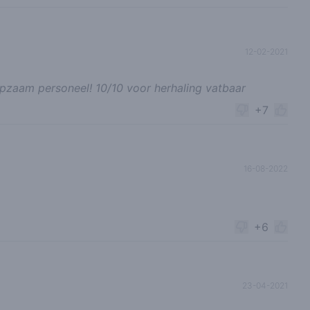
12-02-2021
lpzaam personeel! 10/10 voor herhaling vatbaar
+7
16-08-2022
+6
23-04-2021