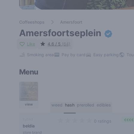
Coffeeshops
Amersfoort
Amersfoortseplein
Like
4.6 / 5
(64)
Smoking area
Pay by card
Easy parking
Tou
Menu
view
weed
hash
prerolled
edibles
hybrid
€€€€
0 ratings
beldia
0 out of 5 stars
store brand