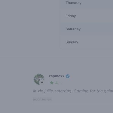
Thursday
Friday
Saturday
Sunday
Recent reviews
rapmexx
4
👑
/ 5
Ik zie jullie zaterdag. Coming for the ge
report review