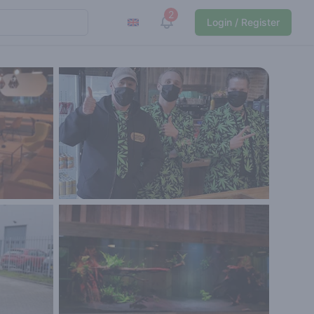
2
View notifications
Login / Register