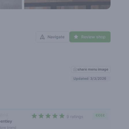
Navigate
Review shop
share menu image
Updated: 3/3/2026
ybrid
€€€€
9 ratings
bentley
4,7 out of 5 stars
tore brand