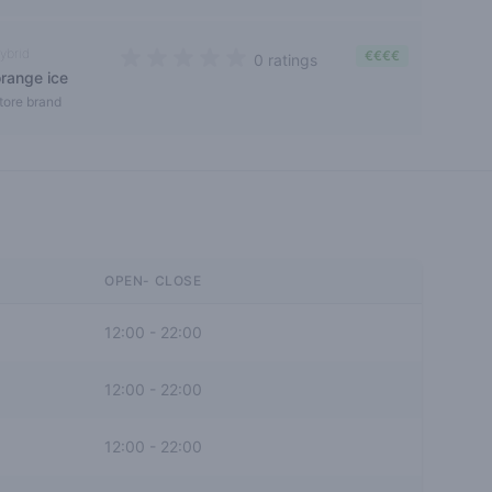
ybrid
€€€€
0 ratings
orange ice
0 out of 5 stars
tore brand
OPEN- CLOSE
12:00
-
22:00
12:00
-
22:00
12:00
-
22:00