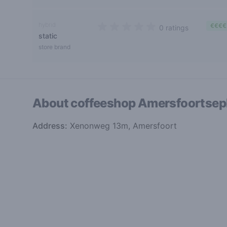
hybrid
€€€€
0 ratings
static
0 out of 5 stars
store brand
About coffeeshop
Amersfoortsep
Address:
Xenonweg 13m, Amersfoort