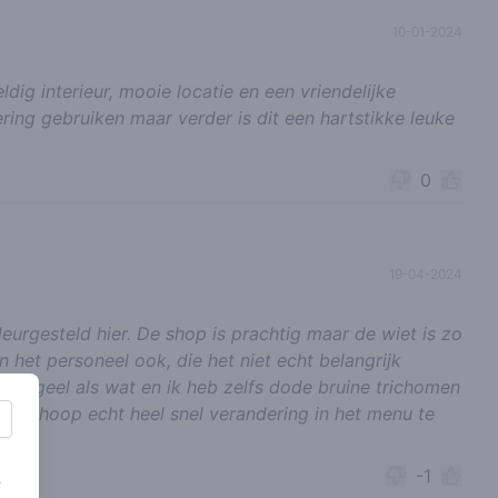
10-01-2024
ldig interieur, mooie locatie en een vriendelijke
ing gebruiken maar verder is dit een hartstikke leuke
0
19-04-2024
eurgesteld hier. De shop is prachtig maar de wiet is zo
n het personeel ook, die het niet echt belangrijk
s zo geel als wat en ik heb zelfs dode bruine trichomen
r ik hoop echt heel snel verandering in het menu te
-1
s