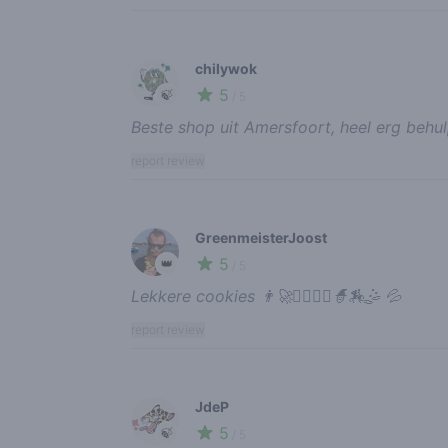
chilywok
5
🍃
/ 5
Beste shop uit Amersfoort, heel erg behu
report review
GreenmeisterJoost
5
👑
/ 5
Lekkere cookies 👨‍🚀🧟‍♂️🧚‍♂️🧙🏇🤹 💦
report review
JdeP
5
🍃
/ 5