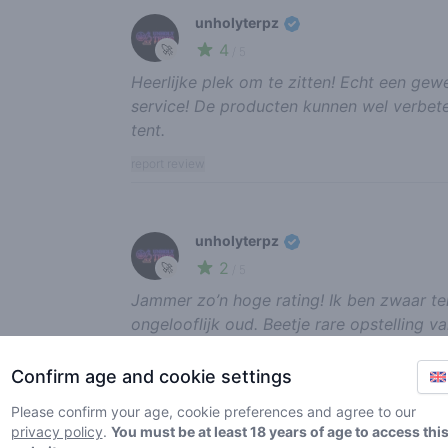
unholyterpz
4
🚀
/ 5
Heerlijke plek om te zitten! Echt een gewe
service! De producten kunnen wel verbeter
tent.
report review
unholyterpz
2
🚀
/ 5
Jammer zo’n hoge rating! Ik ben zwaar tel
ongelooflijk oud. Beetje rare opstelling va
vonden hun wiet te laten testen. Alles wa
gevonden. Heerlijke spot om te zitten maa
Confirm age and cookie settings
gaan zien, dit kan gewoon niet langer
Please confirm your age, cookie preferences and agree to our
report review
privacy policy
.
You must be at least 18 years of age to access thi