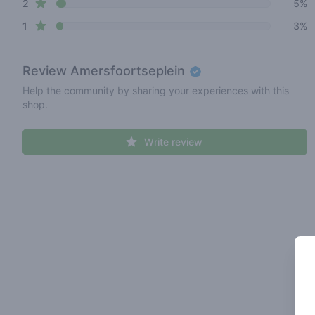
star reviews
2
5%
star reviews
1
3%
Review
Amersfoortseplein
Help the community by sharing your experiences with this
shop.
Write review