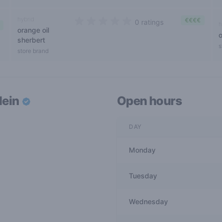
hybrid
€€€€
0 ratings
h
orange oil
0 out of 5 stars
sherbert
s
store brand
lein
Open hours
DAY
Monday
Tuesday
Wednesday