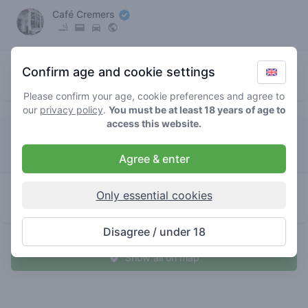
Café Cremers
4.6
mimoshi
/ 5
€€€€€
Confirm age and cookie settings
store brand
Please confirm your age, cookie preferences and agree to
our
privacy policy
.
You must be at least 18 years of age to
access this website.
Dizzy Duck
Agree & enter
1
mimoshi
/ 5
€€€€€
Only essential cookies
store brand
Disagree / under 18
Show all on map