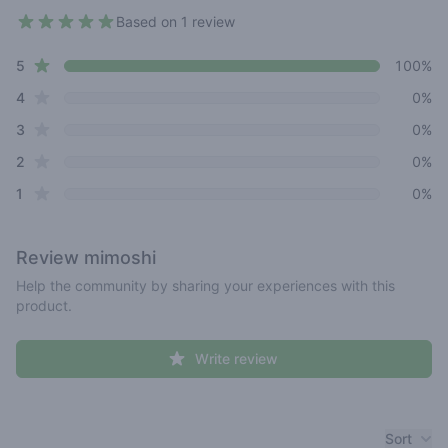
Based on 1 review
5 out of 5 stars
star reviews
Review data
5
100%
star reviews
4
0%
star reviews
3
0%
star reviews
2
0%
star reviews
1
0%
Review
mimoshi
Help the community by sharing your experiences with this
product.
Write review
Recent reviews
Sort