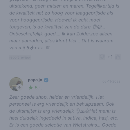
uitstekend, geen mitsen en maren. Tegelijkertijd is
de kwaliteit net zo hoog voor laaggeprijsde als
voor hooggeprijsde. Hoewel ik echt moet
toegeven, is de kwaliteit van de dure 👌😍...
Onbeschrijfelijk goed.... Ik kan Zuiderzee alleen
maar aanraden, alles klopt hier... Dat is waarom
van mij 5🌟+++ 🫶
+1
report review
papa jo
05-11-2023
5
🥦
/ 5
Zeer goede shop, helder en vriendelijk. Het
personeel is erg vriendelijk en behulpzaam. Ook
de uitsmijter is erg vriendelijk 👌🙏👍Het menu is
heel duidelijk ingedeeld in sativa, indica, hasj, etc.
Er is een goede selectie van Wietstrains... Goede