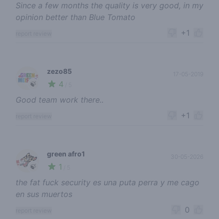
Since a few months the quality is very good, in my
opinion better than Blue Tomato
+1
report review
zezo85
17-05-2019
4
🍃
/ 5
Good team work there..
+1
report review
green afro1
30-05-2026
1
🍃
/ 5
the fat fuck security es una puta perra y me cago
en sus muertos
0
report review