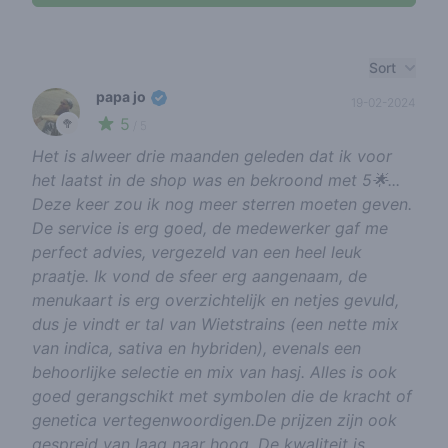
Recent reviews
Sort
papa jo
19-02-2024
5
🥦
/ 5
Het is alweer drie maanden geleden dat ik voor
het laatst in de shop was en bekroond met 5🌟...
Deze keer zou ik nog meer sterren moeten geven.
De service is erg goed, de medewerker gaf me
perfect advies, vergezeld van een heel leuk
praatje. Ik vond de sfeer erg aangenaam, de
menukaart is erg overzichtelijk en netjes gevuld,
dus je vindt er tal van Wietstrains (een nette mix
van indica, sativa en hybriden), evenals een
behoorlijke selectie en mix van hasj. Alles is ook
goed gerangschikt met symbolen die de kracht of
genetica vertegenwoordigen.De prijzen zijn ook
gespreid van laag naar hoog. De kwaliteit is