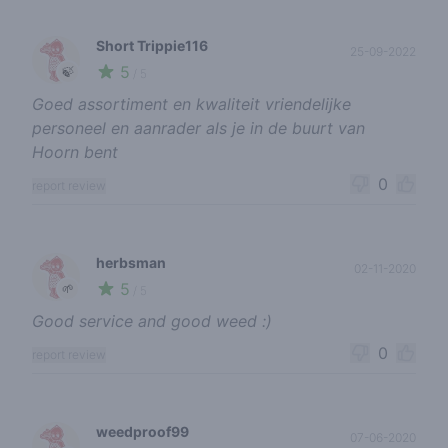
Short Trippie116
25-09-2022
5
🍃
/ 5
Goed assortiment en kwaliteit vriendelijke
personeel en aanrader als je in de buurt van
Hoorn bent
0
report review
herbsman
02-11-2020
5
🌱
/ 5
Good service and good weed :)
0
report review
weedproof99
07-06-2020