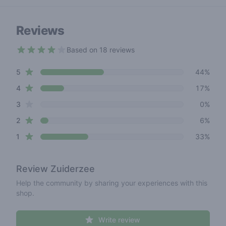
Reviews
Based on 18 reviews
3.1 out of 5 stars
star reviews
Review data
5
44%
star reviews
4
17%
star reviews
3
0%
star reviews
2
6%
star reviews
1
33%
Review
Zuiderzee
Help the community by sharing your experiences with this
shop.
Write review