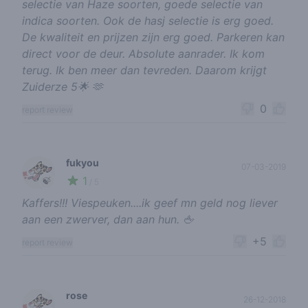
selectie van Haze soorten, goede selectie van
indica soorten. Ook de hasj selectie is erg goed.
De kwaliteit en prijzen zijn erg goed. Parkeren kan
direct voor de deur. Absolute aanrader. Ik kom
terug. Ik ben meer dan tevreden. Daarom krijgt
Zuiderze 5🌟 🫶
0
report review
fukyou
07-03-2019
1
🍃
/ 5
Kaffers!!! Viespeuken....ik geef mn geld nog liever
aan een zwerver, dan aan hun. 🖕
+5
report review
rose
26-12-2018