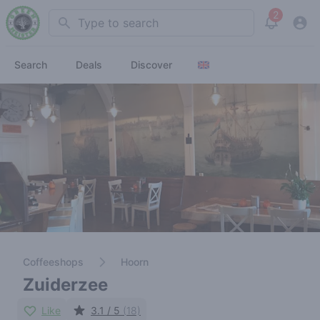
2
Search
View noti
Search
Deals
Discover
Coffeeshops
Hoorn
Zuiderzee
Like
3.1 / 5
(18)