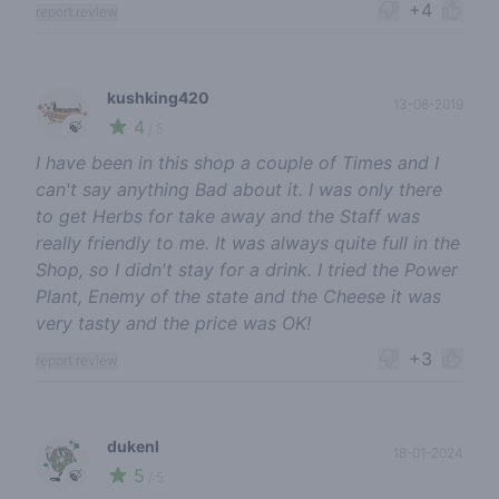
+4
report review
kushking420
13-08-2019
4
🍃
/ 5
I have been in this shop a couple of Times and I
can't say anything Bad about it. I was only there
to get Herbs for take away and the Staff was
really friendly to me. It was always quite full in the
Shop, so I didn't stay for a drink. I tried the Power
Plant, Enemy of the state and the Cheese it was
very tasty and the price was OK!
+3
report review
dukenl
18-01-2024
5
🍃
/ 5