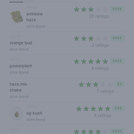
sativa
€€€€
amnesia
2,7 out of 5 
25 ratings
haze
store brand
hybrid
€€€€
orange bud
2,5 out of 5 
2 ratings
store brand
sativa
€€€€
powerplant
4,2 out of 5 
6 ratings
store brand
haze mix
€€
shake
2,6 out of
7 ratings
store brand
hybrid
€€€
og kush
4,2 out of 
4 ratings
store brand
indica
€€€€