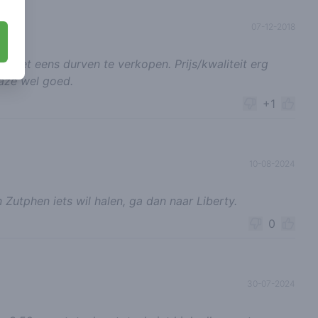
07-12-2018
 niet eens durven te verkopen. Prijs/kwaliteit erg
Haze wel goed.
+1
10-08-2024
in Zutphen iets wil halen, ga dan naar Liberty.
0
30-07-2024