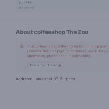
s5 haze
2,7 out of 5 stars
store brand
About coffeeshop
The Zoo
This coffeeshop and the information on this page h
Greenmeister - it's kept up to date by users like you
information, please edit this coffeeshop.
This is my coffeeshop
Address:
Laarstraat 87, Zutphen