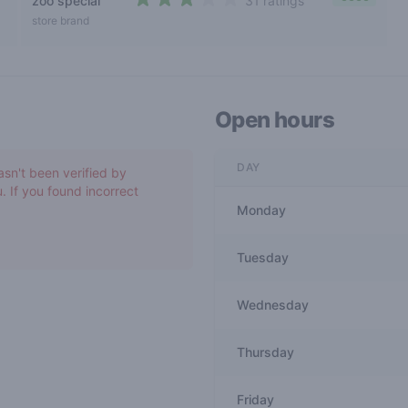
zoo special
31 ratings
2,9 out of 5 stars
store brand
Open hours
DAY
asn't been verified by
. If you found incorrect
Monday
Tuesday
Wednesday
Thursday
Friday