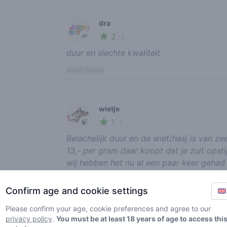
dra
2
🌱
/ 5
duur en slechte kwaliteit
report review
wietje
1
🍃
/ 5
Belachelijk duur en de wiet/hasj is van ze
13,- per gram daar koopt dat je zult opst
wij hebben het nu al een paar keer gehad 
aan de Arnhemseweg ( power flower) is we
enthousiast, Ik zou zeggen ga er eens heen
Confirm age and cookie settings
report review
Please confirm your age, cookie preferences and agree to our
privacy policy
.
You must be at least 18 years of age to access thi