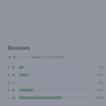
Reviews
Based on 15 reviews
2 out of 5 stars
star reviews
Review data
5
7%
star reviews
4
13%
star reviews
3
0%
star reviews
2
20%
star reviews
1
60%