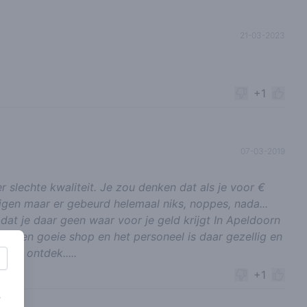
21-03-2023
+1
07-03-2019
er slechte kwaliteit. Je zou denken dat als je voor €
ijgen maar er gebeurd helemaal niks, noppes, nada...
dat je daar geen waar voor je geld krijgt In Apeldoorn
l een goeie shop en het personeel is daar gezellig en
 en ontdek.....
+1
s