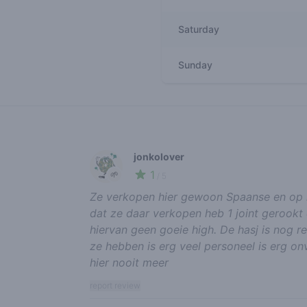
Saturday
Sunday
Recent reviews
jonkolover
1
🌱
/ 5
Ze verkopen hier gewoon Spaanse en op h
dat ze daar verkopen heb 1 joint gerookt 
hiervan geen goeie high. De hasj is nog re
ze hebben is erg veel personeel is erg on
hier nooit meer
report review