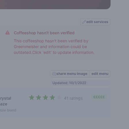
edit services
Coffeeshop hasn't been verified
This coffeeshop hasn't been verified by
Greenmeister and information could be
outdated.Click 'edit' to update information.
share menu image
edit menu
Updated: 10/1/2022
€€€€€
rystal
41 ratings
3,3 out of 5 stars
haze
tore brand