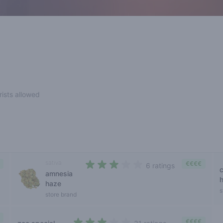
rists allowed
sativa
€€€€
6 ratings
c
amnesia
2,8 out of 5 stars
haze
s
store brand
€€€€