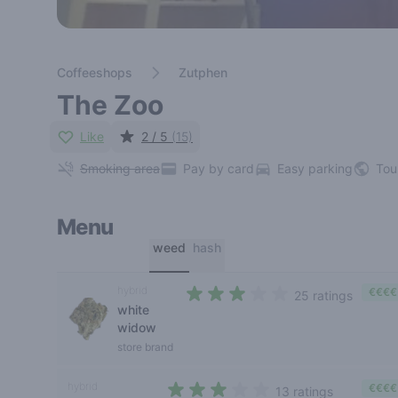
Coffeeshops
Zutphen
The Zoo
Like
2 / 5
(15)
Smoking area
Pay by card
Easy parking
Tou
Menu
weed
hash
hybrid
€€€€
25 ratings
white
2,5 out of 5 stars
widow
store brand
hybrid
€€€€
13 ratings