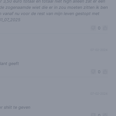
 3,50 euro totaal en totaal niet high alleen zat er een
 de zogenaamde wiet die er in zou moeten zitten ik ben
en vanaf nu voor de rest van mijn leven gestopt met
 31_07_2025
0
07-02-2024
lant geeft
0
07-02-2024
r shiit te geven
0