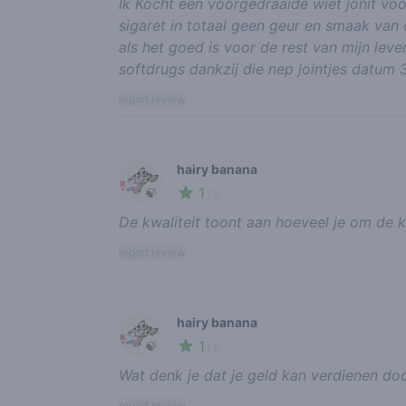
Ik Kocht een voorgedraaide wiet jonit voor
sigaret in totaal geen geur en smaak van
als het goed is voor de rest van mijn lev
softdrugs dankzij die nep jointjes datum
report review
hairy banana
1
🍃
/ 5
De kwaliteit toont aan hoeveel je om de k
report review
hairy banana
1
🍃
/ 5
Wat denk je dat je geld kan verdienen doo
report review