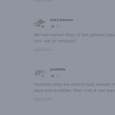
hairy banana
1
🍃
/ 5
Wat een kanker shop, ik ben gewoon gena
voor wat je verkoopt!
report review
junk4life
1
🌱
/ 5
Gezellige shop ma slechte hasj, smaakt c
deze iszjn kwaliteit. Wiet rook ik niet w
report review