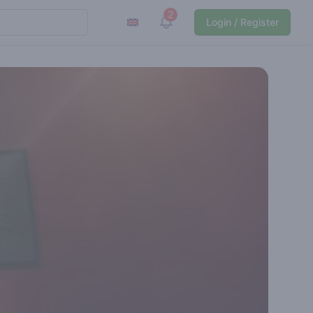
2
View notifications
Login / Register