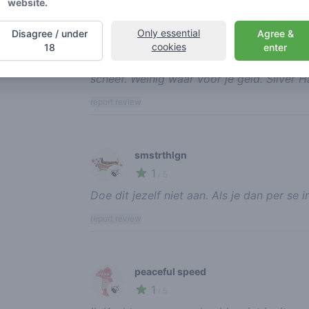
website.
x-anti
Only essential
Disagree / under
Agree &
2
🍃
/ 5
cookies
18
enter
Wat een slechte toppen. De WW zou ik zelf
scheef. Weinig waar voor je geld. Silver 
report review
smstrthlgn
1
🍃
/ 5
Doe dit jezelf niet aan. Als je dan per se 
report review
peaceful speed
1
🍃
/ 5