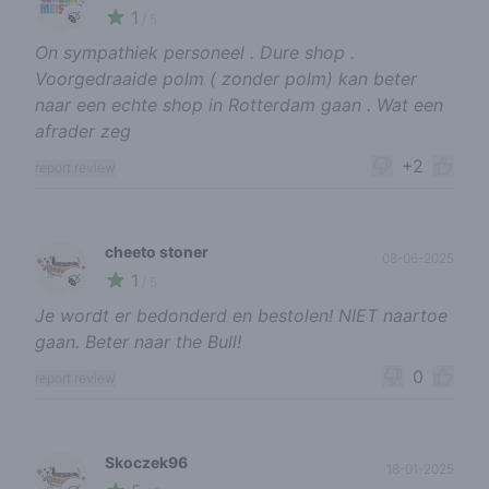
1
🍃
/ 5
On sympathiek personeel . Dure shop .
Voorgedraaide polm ( zonder polm) kan beter
naar een echte shop in Rotterdam gaan . Wat een
afrader zeg
+2
report review
cheeto stoner
08-06-2025
1
🍃
/ 5
Je wordt er bedonderd en bestolen! NIET naartoe
gaan. Beter naar the Bull!
0
report review
Skoczek96
18-01-2025