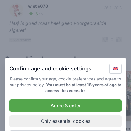
wietje078
26-11-2018
3
🍃
/ 5
Hasj is goed maar heel geen voorgedraaide
sigaret!
0
report review
Cannabis shops nearby
Confirm age and cookie settings
Please confirm your age, cookie preferences and agree to
our
privacy policy
.
You must be at least 18 years of age to
access this website.
Agree & enter
Only essential cookies
Sensi Smile
Hunter's Rotterda