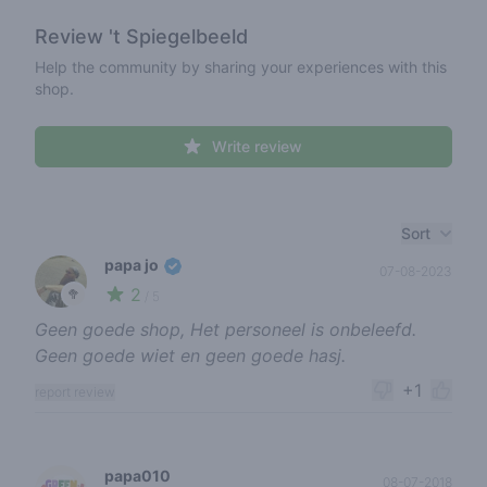
Review
't Spiegelbeeld
Help the community by sharing your experiences with this
shop.
Write review
Recent reviews
Sort
papa jo
07-08-2023
2
🥦
/ 5
Geen goede shop, Het personeel is onbeleefd.
Geen goede wiet en geen goede hasj.
+1
report review
papa010
08-07-2018