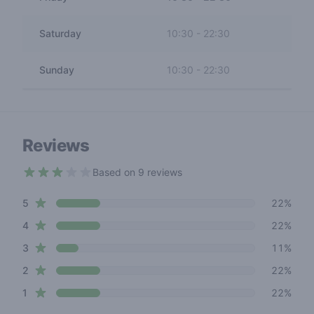
Saturday
10:30
-
22:30
Sunday
10:30
-
22:30
Reviews
Based on 9 reviews
3 out of 5 stars
star reviews
Review data
5
22%
star reviews
4
22%
star reviews
3
11%
star reviews
2
22%
star reviews
1
22%