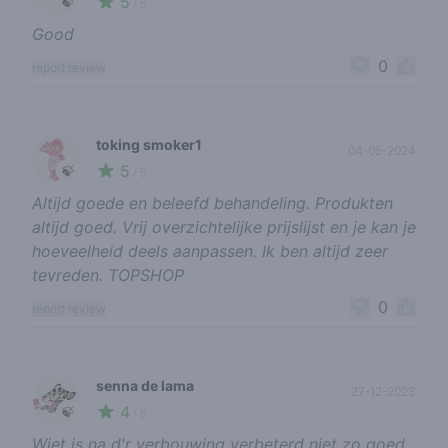
5
🍃
/ 5
Good
0
report review
toking smoker1
04-05-2024
5
🍃
/ 5
Altijd goede en beleefd behandeling. Produkten
altijd goed. Vrij overzichtelijke prijslijst en je kan je
hoeveelheid deels aanpassen. Ik ben altijd zeer
tevreden. TOPSHOP
0
report review
senna de lama
27-12-2023
4
🍃
/ 5
Wiet is na d'r verbouwing verbeterd niet zo goed