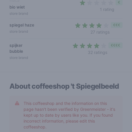
indica
€
bio wiet
1 out of 
1 rating
store brand
spiegel haze
€€€
3,3 out of 
store brand
27 ratings
spijker
€€€€
bubble
3,8 out of 5
32 ratings
store brand
About coffeeshop
't Spiegelbeeld
This coffeeshop and the information on this
page hasn't been verified by Greenmeister - it's
kept up to date by users like you. If you found
incorrect information, please edit this
coffeeshop.