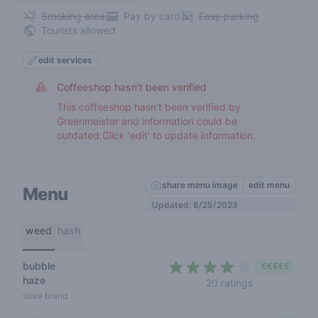
Smoking area
Pay by card
Easy parking
Tourists allowed
edit services
Coffeeshop hasn't been verified
This coffeeshop hasn't been verified by
Greenmeister and information could be
outdated.Click 'edit' to update information.
share menu image
edit menu
Menu
Updated: 8/25/2023
weed
hash
bubble
€€€€€
haze
3,3 out of 5 s
20 ratings
store brand