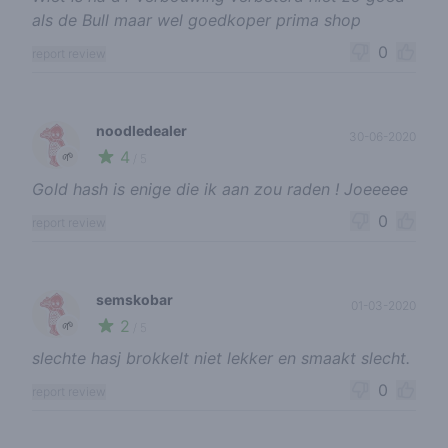
als de Bull maar wel goedkoper prima shop
0
report review
noodledealer
30-06-2020
4
🌱
/ 5
Gold hash is enige die ik aan zou raden ! Joeeeee
0
report review
semskobar
01-03-2020
2
🌱
/ 5
slechte hasj brokkelt niet lekker en smaakt slecht.
0
report review