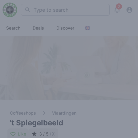
2
Search
View noti
Search
Deals
Discover
Coffeeshops
Vlaardingen
't Spiegelbeeld
Like
3 / 5
(9)