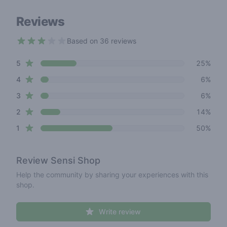
Reviews
Based on 36 reviews
2.5 out of 5 stars
star reviews
Review data
5
25%
star reviews
4
6%
star reviews
3
6%
star reviews
2
14%
star reviews
1
50%
Review
Sensi Shop
Help the community by sharing your experiences with this
shop.
Write review