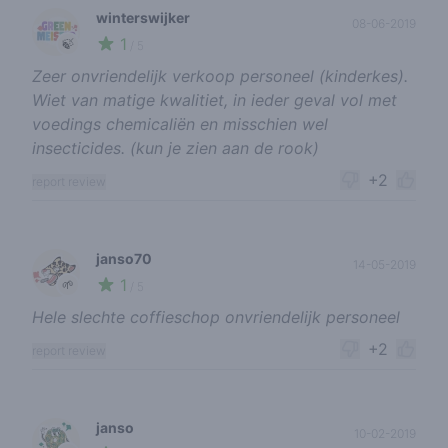
winterswijker
08-06-2019
1
🍃
/ 5
Zeer onvriendelijk verkoop personeel (kinderkes).
Wiet van matige kwalitiet, in ieder geval vol met
voedings chemicaliën en misschien wel
insecticides. (kun je zien aan de rook)
+2
report review
janso70
14-05-2019
1
🌱
/ 5
Hele slechte coffieschop onvriendelijk personeel
+2
report review
janso
10-02-2019