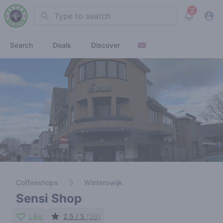
2
Search
View noti
Search
Deals
Discover
Coffeeshops
Winterswijk
Sensi Shop
Like
2.5 / 5
(36)