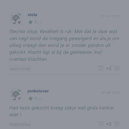
viola
22-07-2020
1
🍃
/ 5
Slechte shop. Kwaliteit is ruk. Met dat je daar wat
van zegt word de toegang geweigerd en als.je om
uitleg vraagt dan word je er zonder pardon uit
gekickt. Klacht ligt al bij de gemeente. Incl
overlast klachten
+2
report review
jonkolover
16-06-2020
1
🌱
/ 5
Had haze gekocht kreeg zakje met gruis kanker
wiet !
+2
report review