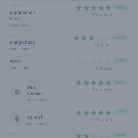
sativa
€€€€
super lemon
4,1 out of 5 
29 ratings
haze
store brand
sativa
€€€€€
mango haze
3 out of 5 sta
1 rating
store brand
sensi
€€€€
0 out of 5 s
store brand
0 ratings
hybrid
€€€€
blue
4,1 out of 5 
10 ratings
cookies
store brand
hybrid
€€€€
og kush
5 out of 5 s
1 rating
store brand
hybrid
€€€€