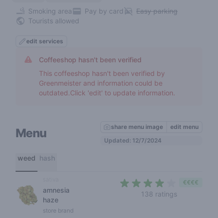
Smoking area
Pay by card
Easy parking
Tourists allowed
edit services
Coffeeshop hasn't been verified
This coffeeshop hasn't been verified by
Greenmeister and information could be
outdated.Click 'edit' to update information.
share menu image
edit menu
Menu
Updated: 12/7/2024
weed
hash
sativa
€€€€
amnesia
3,4 out of 5
138 ratings
haze
store brand