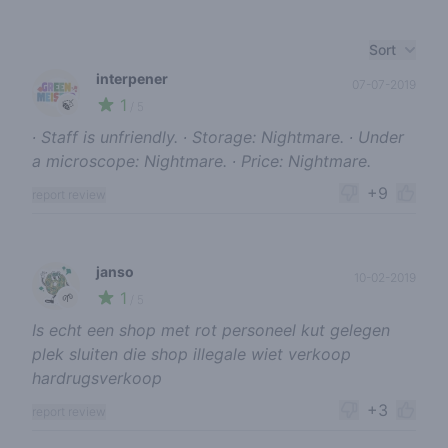
Recent reviews
Sort
interpener
07-07-2019
1
🍃
/ 5
∙ Staff is unfriendly. ∙ Storage: Nightmare. ∙ Under
a microscope: Nightmare. ∙ Price: Nightmare.
+9
report review
janso
10-02-2019
1
🌱
/ 5
Is echt een shop met rot personeel kut gelegen
plek sluiten die shop illegale wiet verkoop
hardrugsverkoop
+3
report review