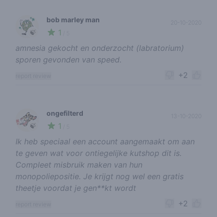
bob marley man
20-10-2020
1
🍃
/ 5
amnesia gekocht en onderzocht (labratorium)
sporen gevonden van speed.
+2
report review
ongefilterd
13-10-2020
1
🍃
/ 5
Ik heb speciaal een account aangemaakt om aan
te geven wat voor ontiegelijke kutshop dit is.
Compleet misbruik maken van hun
monopoliepositie. Je krijgt nog wel een gratis
theetje voordat je gen**kt wordt
+2
report review