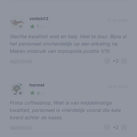
vmitch13
21-03-2020
1
🌱
/ 5
Slechte kwaliteit wiet en hasj. Veel te duur. Bijna al
het personeel onvriendelijk op een enkeling na.
Maken misbruik van monopolie positie 1/10
+2
report review
hermet
26-01-2020
4
🍃
/ 5
Prima coffeeshop, Wiet is van middelmatige
kwaliteit, personeel is vriendelijk vooral die kale
koerd achter de kassa.
+2
report review