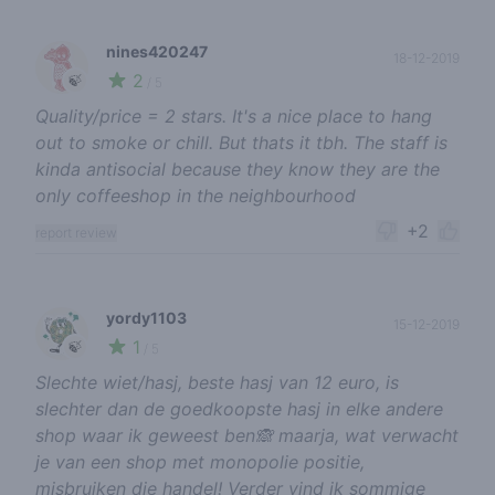
nines420247
18-12-2019
2
🍃
/ 5
Quality/price = 2 stars. It's a nice place to hang
out to smoke or chill. But thats it tbh. The staff is
kinda antisocial because they know they are the
only coffeeshop in the neighbourhood
+2
report review
yordy1103
15-12-2019
1
🍃
/ 5
Slechte wiet/hasj, beste hasj van 12 euro, is
slechter dan de goedkoopste hasj in elke andere
shop waar ik geweest ben🙈 maarja, wat verwacht
je van een shop met monopolie positie,
misbruiken die handel! Verder vind ik sommige