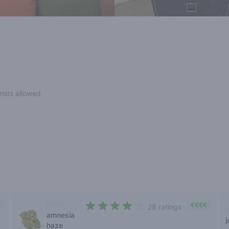
rists allowed
sativa
€€€€
28 ratings
s
amnesia
3,8 out of 5 stars
j
haze