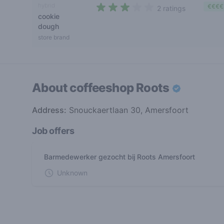
hybrid
€€€€
2 ratings
cookie
2,5 out of 5 stars
dough
store brand
About coffeeshop
Roots
Address:
Snouckaertlaan 30, Amersfoort
Job offers
Barmedewerker gezocht bij Roots Amersfoort
Unknown