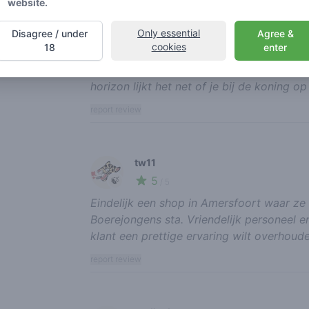
website.
jijnietsgunner
5
🌱
Only essential
/ 5
Disagree / under
Agree &
cookies
18
enter
Deze shop is 20x beter dan horizon en zo
harder dan elke haze van de horizon. Zeer
horizon lijkt het net of je bij de koning op
report review
tw11
5
🍃
/ 5
Eindelijk een shop in Amersfoort waar ze h
Boerejongens sta. Vriendelijk personeel en 
klant een prettige ervaring wilt overhoud
report review