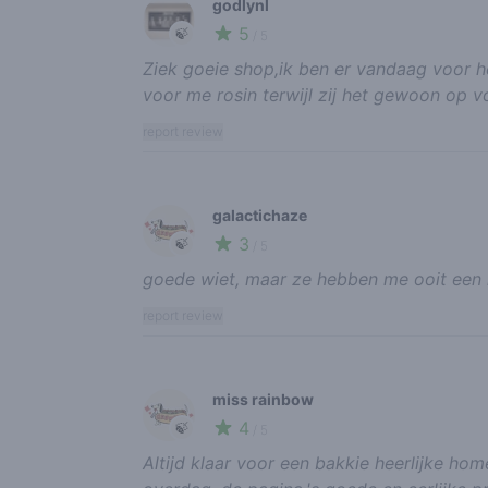
godlynl
5
🍃
/ 5
Ziek goeie shop,ik ben er vandaag voor h
voor me rosin terwijl zij het gewoon op 
report review
galactichaze
3
🍃
/ 5
goede wiet, maar ze hebben me ooit een ha
report review
miss rainbow
4
🍃
/ 5
Altijd klaar voor een bakkie heerlijke hom