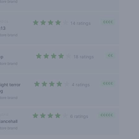
tore brand
ndica
€€€€
14 ratings
g13
3,4 out of 5 stars
tore brand
€€
pp
18 ratings
3,2 out of 5 stars
tore brand
€€€€
ight terror
4 ratings
3,2 out of 5 stars
og
tore brand
ybrid
€€€€€
6 ratings
dancehall
3,5 out of 5 stars
tore brand