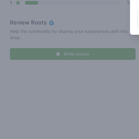
star reviews
1
14%
Review
Roots
Help the community by sharing your experiences with this
shop.
Write review