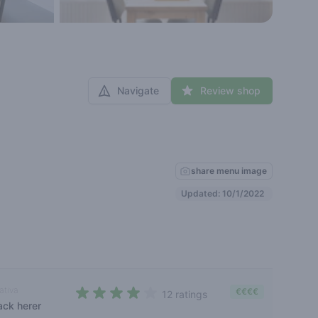
Navigate
Review shop
share menu image
Updated: 10/1/2022
ativa
€€€€
12 ratings
ack herer
3,3 out of 5 stars