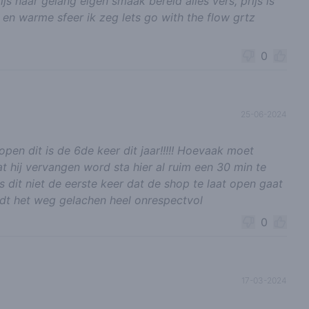
js naar gelang eigen smaak bereid alles vers, prijs is
en warme sfeer ik zeg lets go with the flow grtz
0
25-06-2024
open dit is de 6de keer dit jaar!!!!! Hoevaak moet
 hij vervangen word sta hier al ruim een 30 min te
s dit niet de eerste keer dat de shop te laat open gaat
rdt het weg gelachen heel onrespectvol
0
17-03-2024