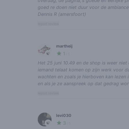
overdag, de pagina,'s goede en eerlijke pri
goed re doen niet duur voor de ambiance 
Dennis R (amersfoort)
report review
martheij
1
🍃
/ 5
Het 25 juni 10.49 en de shop is weer niet 
iemand telaat komen op zijn werk voor dat
wachten en zoals je hierboven kan lezen i
en als je ze aanspreek op dat gedrag wo
report review
levi030
3
🍃
/ 5