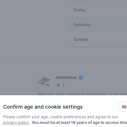
Friday
Saturday
Sunday
Recent reviews
JackGiman
5
🧀
/ 5
Wat een een prachtige belevenis, echt ee
binnenkwam tot het moment dat ik weg ging
Confirm age and cookie settings
report review
Please confirm your age, cookie preferences and agree to our
privacy policy
.
You must be at least 18 years of age to access thi