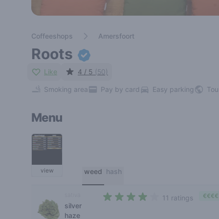
Coffeeshops
Amersfoort
Roots
Like
4 / 5
(50)
Smoking area
Pay by card
Easy parking
Tou
Menu
view
weed
hash
sativa
€€€€
11 ratings
silver
3,1 out of 5 stars
haze