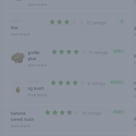
s
store brand
sativa
i
€
22 ratings
thai
2,9 out of 5 stars
store brand
s
€€€€
gorilla
11 ratings
3,5 out of 5 stars
glue
s
store brand
hybrid
€€€€€
n
9 ratings
og kush
3,7 out of 5 stars
store brand
s
€€€€
h
banana
10 ratings
3,3 out of 5 stars
sweet kush
s
store brand