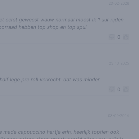
20-02-2026
et eerst geweest wauw normaal moest ik 1 uur rijden
voorraad hebben top shop en top spul
0
23-10-2025
lf lege pre roll verkocht. dat was minder.
0
03-09-2024
e made cappuccino hartje erin, heerlijk toptien ook