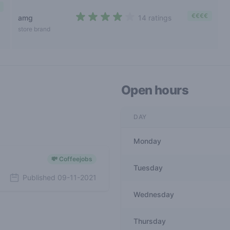
€€€€
amg
14 ratings
3,8 out of 5 stars
store brand
Open hours
DAY
Monday
💸 Coffeejobs
Tuesday
Published
09-11-2021
Wednesday
Thursday