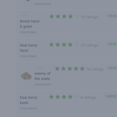
store brand
sativa
€€€€
10 ratings
lemon haze
3,2 out of 5 stars
5 gram
store brand
€€€€
blue berry
33 ratings
3,5 out of 5 stars
haze
store brand
indica
€€€€
16 ratings
enemy of
4,4 out of 5 stars
the state
store brand
€€€€€
blue berry
8 ratings
3,6 out of 5 stars
kush
store brand