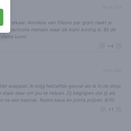
08-04-2020
o bij elkaar. Amnesia van 10euro per gram raakt je
 respectvolle mensen waar de klant koning is. Bij de
 visitie komt.
+4
13-07-2020
et snappen. Ik krijg hetzelfde gevoel als ik in de shop
staat daar om jou te helpen. Zij begrijpen dat jij als
en na een bezoek. Ruime keus en prima prijzen. 8/10
+1