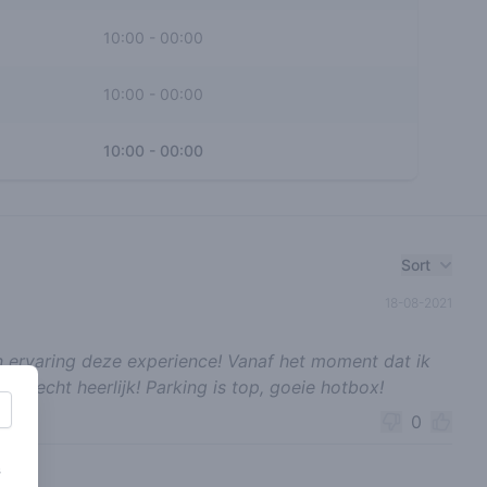
10:00
-
00:00
10:00
-
00:00
10:00
-
00:00
Sort
18-08-2021
n ervaring deze experience! Vanaf het moment dat ik
, echt heerlijk! Parking is top, goeie hotbox!
0
s