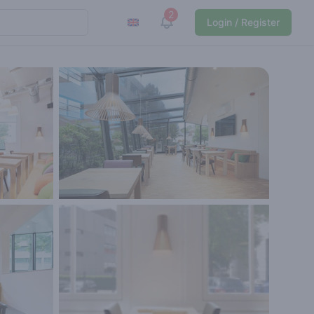
2
View notifications
Login / Register