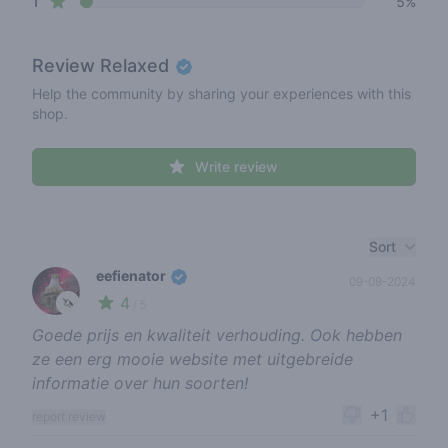
star reviews
1
5%
Review
Relaxed
Help the community by sharing your experiences with this
shop.
Write review
Recent reviews
Sort
eefienator
09-09-2024
4
🦄
/ 5
Goede prijs en kwaliteit verhouding. Ook hebben
ze een erg mooie website met uitgebreide
informatie over hun soorten!
+1
report review