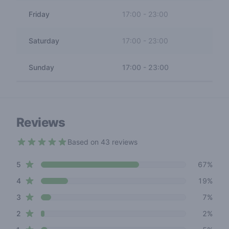
Friday
17:00
-
23:00
Saturday
17:00
-
23:00
Sunday
17:00
-
23:00
Reviews
Based on 43 reviews
4.4 out of 5 stars
star reviews
Review data
5
67%
star reviews
4
19%
star reviews
3
7%
star reviews
2
2%