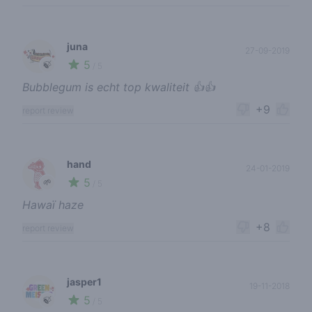
juna
27-09-2019
5
🍃
/ 5
Bubblegum is echt top kwaliteit 👍👍
+9
report review
hand
24-01-2019
5
🌱
/ 5
Hawaï haze
+8
report review
jasper1
19-11-2018
5
🍃
/ 5