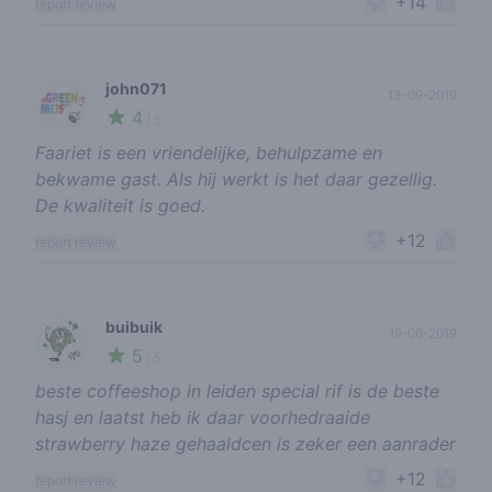
+14
report review
john071
13-09-2019
4
🍃
/ 5
Faariet is een vriendelijke, behulpzame en
bekwame gast. Als hij werkt is het daar gezellig.
De kwaliteit is goed.
+12
report review
buibuik
19-06-2019
5
🌱
/ 5
beste coffeeshop in leiden special rif is de beste
hasj en laatst heb ik daar voorhedraaide
strawberry haze gehaaldcen is zeker een aanrader
+12
report review