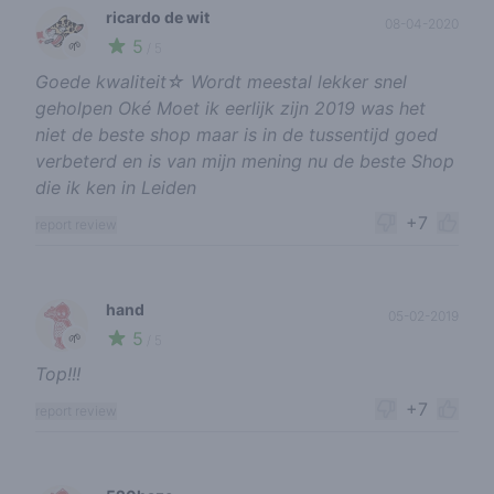
ricardo de wit
08-04-2020
5
🌱
/ 5
Goede kwaliteit☆ Wordt meestal lekker snel
geholpen Oké Moet ik eerlijk zijn 2019 was het
niet de beste shop maar is in de tussentijd goed
verbeterd en is van mijn mening nu de beste Shop
die ik ken in Leiden
+7
report review
hand
05-02-2019
5
🌱
/ 5
Top!!!
+7
report review