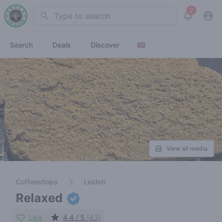
2
Search
View noti
Search
Deals
Discover
View all media
Coffeeshops
Leiden
Relaxed
Like
4.4 / 5
(43)