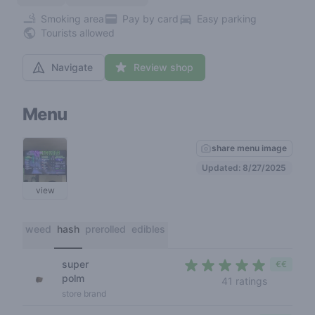
Smoking area
Pay by card
Easy parking
Tourists allowed
Navigate
Review shop
Menu
share menu image
Updated: 8/27/2025
view
weed
hash
prerolled
edibles
super
€€
polm
4,1 out of
41 ratings
store brand