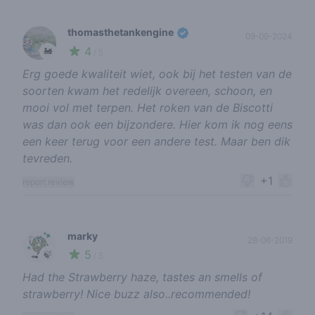
thomasthetankengine
09-09-2024
4
🚂
/ 5
Erg goede kwaliteit wiet, ook bij het testen van de
soorten kwam het redelijk overeen, schoon, en
mooi vol met terpen. Het roken van de Biscotti
was dan ook een bijzondere. Hier kom ik nog eens
een keer terug voor een andere test. Maar ben dik
tevreden.
+1
report review
marky
28-06-2019
5
🍃
/ 5
Had the Strawberry haze, tastes an smells of
strawberry! Nice buzz also..recommended!