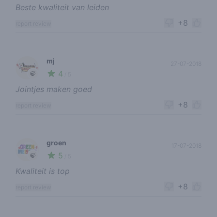
Beste kwaliteit van leiden
+8
report review
mj
27-07-2018
4
🍃
/ 5
Jointjes maken goed
+8
report review
groen
17-07-2018
5
🍃
/ 5
Kwaliteit is top
+8
report review