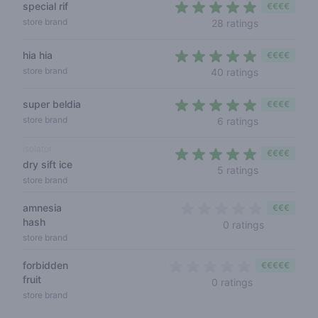
special rif
€€€€
4,4 out of 5
store brand
28 ratings
hia hia
€€€€
4,2 out of 5 
store brand
40 ratings
super beldia
€€€€
4,3 out of 5
store brand
6 ratings
isolator
€€€€
dry sift ice
4,8 out of 5
5 ratings
store brand
amnesia
€€€
hash
0 out of 5 
0 ratings
store brand
forbidden
€€€€€
fruit
0 out of 5 sta
0 ratings
store brand