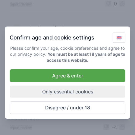
0
report review
dandy sugarkush
07-03-2023
5
🌱
/ 5
Confirm age and cookie settings
Goeie hia
Please confirm your age, cookie preferences and agree to
our
privacy policy
.
You must be at least 18 years of age to
0
report review
access this website.
Agree & enter
chainsmoker420
26-12-2018
4
🍃
/ 5
Only essential cookies
Je kan er super relaxed zitten en de sfeer is altijd
goed. Ookal is de wiet nooit heel veel wat je krijgt
Disagree / under 18
maar je kan geweldig lekker zitten en daarom zit
ik er zoveel.
-4
report review