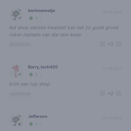
borimannetje
08-01-2026
1
🌱
/ 5
Kut shop slechte kwaliteit kan net zo goed grond
roken inplaats van die rare assie
+2
report review
Barry_toch420
01-06-2022
1
🌱
/ 5
Echt een top shop
+2
report review
Jefferson
04-01-2022
1
🍃
/ 5