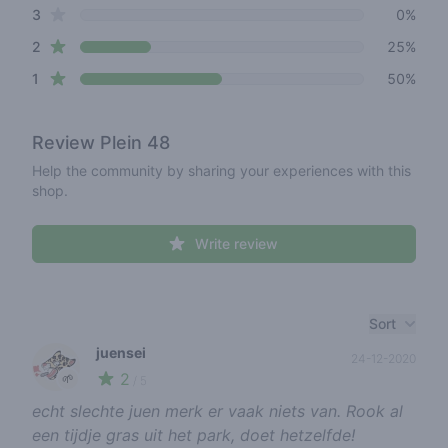
star reviews
3
0%
star reviews
2
25%
star reviews
1
50%
Review
Plein 48
Help the community by sharing your experiences with this
shop.
Write review
Recent reviews
Sort
juensei
24-12-2020
2
🌱
/ 5
echt slechte juen merk er vaak niets van. Rook al
een tijdje gras uit het park, doet hetzelfde!