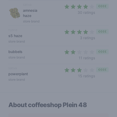
sativa
€€€€
amnesia
3,3 out of 5
30 ratings
haze
store brand
hybrid
€€€€
s5 haze
3,7 out of 5 
3 ratings
store brand
bubbels
€€€€
2 out of 5 st
store brand
11 ratings
sativa
€€€€
powerplant
2,6 out of 5 
15 ratings
store brand
About coffeeshop
Plein 48