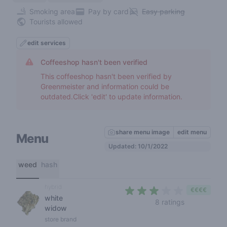
Smoking area
Pay by card
Easy parking
Tourists allowed
edit services
Coffeeshop hasn't been verified
This coffeeshop hasn't been verified by
Greenmeister and information could be
outdated.Click 'edit' to update information.
share menu image
edit menu
Menu
Updated: 10/1/2022
weed
hash
hybrid
€€€€
white
2,8 out of 5 
8 ratings
widow
store brand