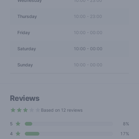
Wednesday
10:00
-
23:00
Thursday
10:00
-
23:00
Friday
10:00
-
00:00
Saturday
10:00
-
00:00
Sunday
10:00
-
00:00
Reviews
Based on 12 reviews
2.1 out of 5 stars
star reviews
Review data
5
8%
star reviews
4
17%