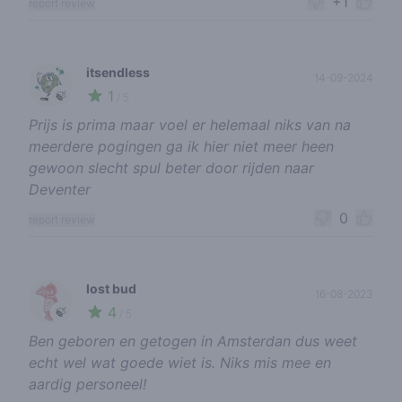
+1
report review
itsendless
14-09-2024
1
🍃
/ 5
Prijs is prima maar voel er helemaal niks van na
meerdere pogingen ga ik hier niet meer heen
gewoon slecht spul beter door rijden naar
Deventer
0
report review
lost bud
16-08-2023
4
🍃
/ 5
Ben geboren en getogen in Amsterdan dus weet
echt wel wat goede wiet is. Niks mis mee en
aardig personeel!