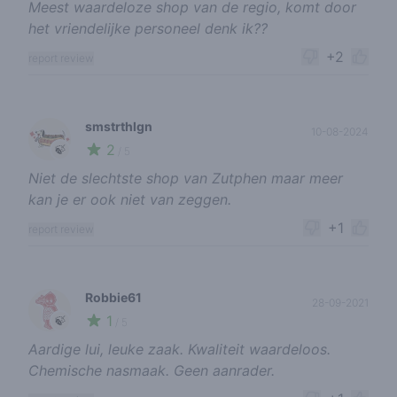
Meest waardeloze shop van de regio, komt door
het vriendelijke personeel denk ik??
+2
report review
smstrthlgn
10-08-2024
2
🍃
/ 5
Niet de slechtste shop van Zutphen maar meer
kan je er ook niet van zeggen.
+1
report review
Robbie61
28-09-2021
1
🍃
/ 5
Aardige lui, leuke zaak. Kwaliteit waardeloos.
Chemische nasmaak. Geen aanrader.