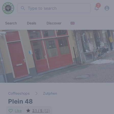
2
Search
View noti
Search
Deals
Discover
Coffeeshops
Zutphen
Plein 48
Like
2.1 / 5
(12)