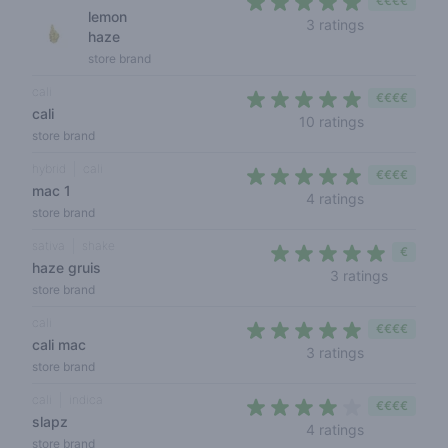
€€€€
lemon
5 out of 5 s
3 ratings
haze
store brand
cali
€€€€
cali
4,2 out of 5 
10 ratings
store brand
hybrid
cali
€€€€
mac 1
5 out of 5 s
4 ratings
store brand
sativa
shake
€
haze gruis
4,3 out o
3 ratings
store brand
cali
€€€€
cali mac
5 out of 5 s
3 ratings
store brand
cali
indica
€€€€
slapz
3,2 out of 5 
4 ratings
store brand