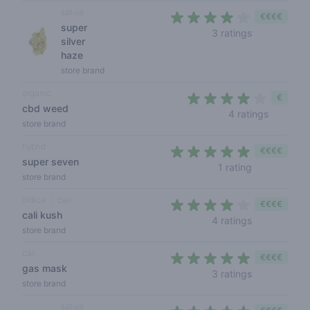
sativa
€€€€
super
3,7 out of 5 
3 ratings
silver
haze
store brand
organic
€
cbd weed
4 out of 
4 ratings
store brand
hybrid
€€€€
super seven
5 out of 5 s
1 rating
store brand
indica
cali
€€€€
cali kush
4 out of 5 s
4 ratings
store brand
cali
€€€€
gas mask
4,3 out of 5
3 ratings
store brand
sativa