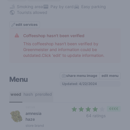
Smoking area
Pay by card
Easy parking
Tourists allowed
edit services
Coffeeshop hasn't been verified
This coffeeshop hasn't been verified by
Greenmeister and information could be
outdated.Click 'edit' to update information.
share menu image
edit menu
Menu
Updated: 4/22/2024
weed
hash
prerolled
sativa
€€€€
amnesia
3,7 out of 5 
64 ratings
haze
store brand