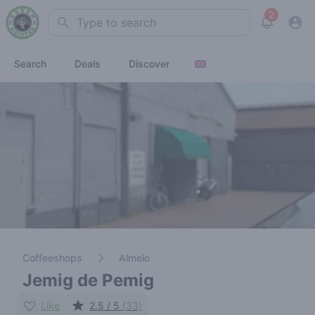
2
Search
View noti
Search
Deals
Discover
Coffeeshops
Almelo
Jemig de Pemig
Like
2.5 / 5
(33)