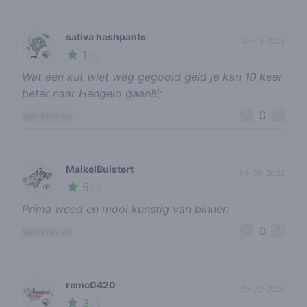
sativa hashpants
07-11-2022
1
🍃
/ 5
Wat een kut wiet weg gegooid geld je kan 10 keer
beter naar Hengelo gaan!!!;
0
report review
MaikelBuistert
04-08-2022
5
🌱
/ 5
Prima weed en mooi kunstig van binnen
0
report review
remc0420
05-02-2020
3
🍃
/ 5