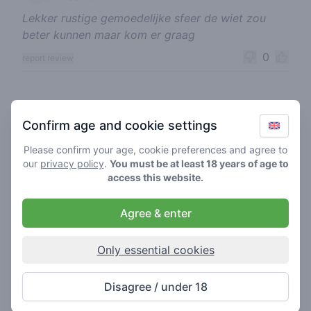
Lekker rustige gemoedelijke sfeer de wiet zou
beter kunnen maar kom er graag
0
report review
aku88
05-05-2019
Confirm age and cookie settings
1
🍃
/ 5
Please confirm your age, cookie preferences and agree to
Slechte zooi,onvriendelijk personeel dus een
our
privacy policy
.
You must be at least 18 years of age to
reden om nooit meer heen te gaan.
access this website.
0
report review
Agree & enter
art
Only essential cookies
26-04-2018
1
🍃
/ 5
Kut wiet, echt slecht. Personeel stront chagerijnig!
Disagree / under 18
0
report review