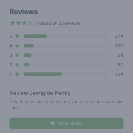
Reviews
Based on 33 reviews
2.5 out of 5 stars
star reviews
Review data
5
27%
star reviews
4
12%
star reviews
3
9%
star reviews
2
6%
star reviews
1
45%
Review
Jemig de Pemig
Help the community by sharing your experiences with this
shop.
Write review