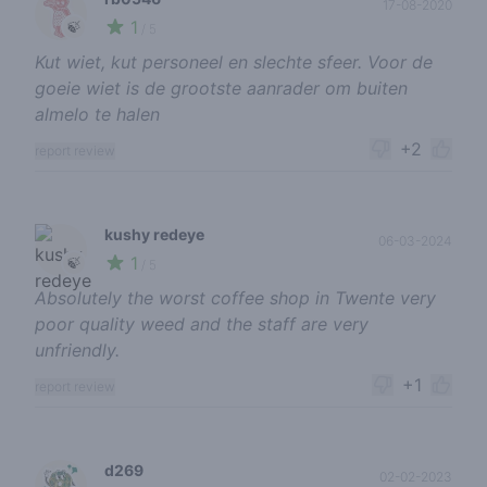
17-08-2020
1
🍃
/ 5
Kut wiet, kut personeel en slechte sfeer. Voor de
goeie wiet is de grootste aanrader om buiten
almelo te halen
+2
report review
kushy redeye
06-03-2024
1
🍃
/ 5
Absolutely the worst coffee shop in Twente very
poor quality weed and the staff are very
unfriendly.
+1
report review
d269
02-02-2023