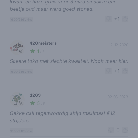
kwam en haze gruis voor 8 euro smaakte een
beetje oud maar werd goed stoned.
+1
report review
420meisters
12-12-2020
1
🍃
/ 5
Skeere toko met slechte kwaliteit. Nooit meer hier.
+1
report review
d269
02-08-2023
5
🚀
/ 5
Gekke cali tegenwoordig altijd maximaal €12
strijders
0
report review