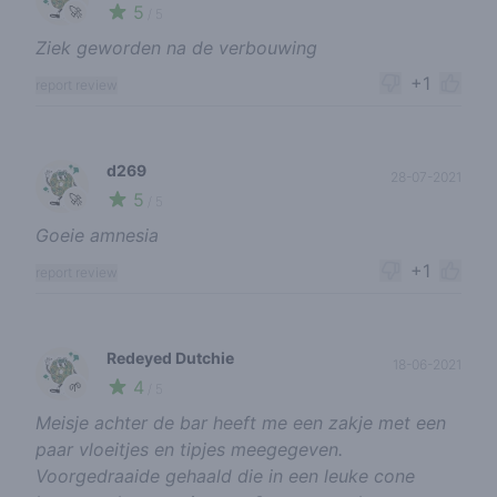
5
🚀
/ 5
Ziek geworden na de verbouwing
+1
report review
d269
28-07-2021
5
🚀
/ 5
Goeie amnesia
+1
report review
Redeyed Dutchie
18-06-2021
4
🌱
/ 5
Meisje achter de bar heeft me een zakje met een
paar vloeitjes en tipjes meegegeven.
Voorgedraaide gehaald die in een leuke cone