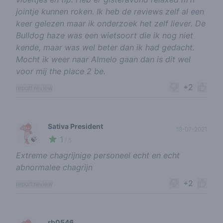
jointje kunnen roken. Ik heb de reviews zelf al een
keer gelezen maar ik onderzoek het zelf liever. De
Bulldog haze was een wietsoort die ik nog niet
kende, maar was wel beter dan ik had gedacht.
Mocht ik weer naar Almelo gaan dan is dit wel
voor mij the place 2 be.
+2
report review
Sativa President
18-07-2021
1
🍃
/ 5
Extreme chagrijnige personeel echt en echt
abnormalee chagrijn
+2
report review
rb0546