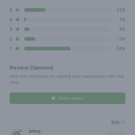
2.4 out of 5 stars
star reviews
Review data
5
25%
star reviews
4
2%
star reviews
3
6%
star reviews
2
13%
star reviews
1
54%
Review
Diamond
Help the community by sharing your experiences with this
shop.
Write review
Recent reviews
Sort
johny
15-12-2018