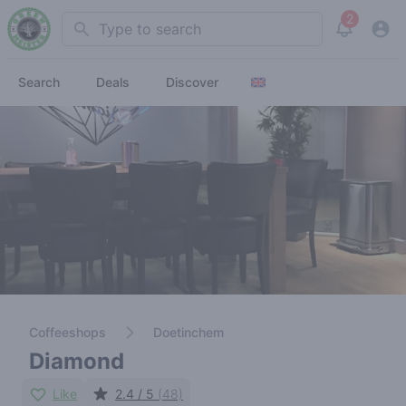
2
Search
View noti
Search
Deals
Discover
Coffeeshops
Doetinchem
Diamond
Like
2.4 / 5
(48)