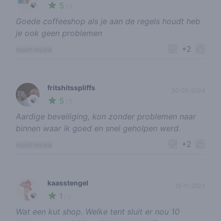
5
🍃
/ 5
Goede coffeeshop als je aan de regels houdt heb
je ook geen problemen
+2
report review
fritshitsspliffs
30-03-2024
5
🍃
/ 5
Aardige beveiliging, kon zonder problemen naar
binnen waar ik goed en snel geholpen werd.
+2
report review
kaasstengel
12-11-2023
1
🍃
/ 5
Wat een kut shop. Welke tent sluit er nou 10