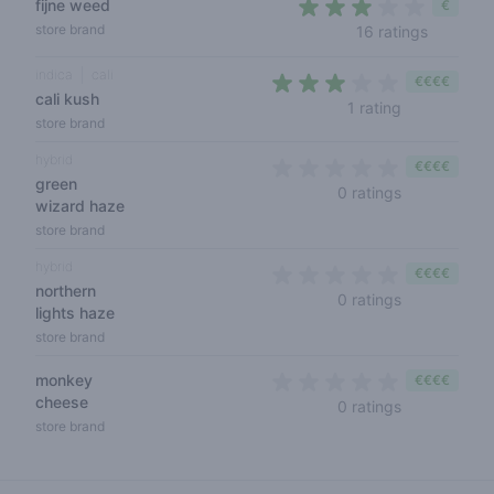
fijne weed
€
2,6 out o
store brand
16 ratings
indica
cali
€€€€
cali kush
3 out of 5 s
1 rating
store brand
hybrid
€€€€
green
0 out of 5 s
0 ratings
wizard haze
store brand
hybrid
€€€€
northern
0 out of 5 s
0 ratings
lights haze
store brand
monkey
€€€€
cheese
0 out of 5 s
0 ratings
store brand