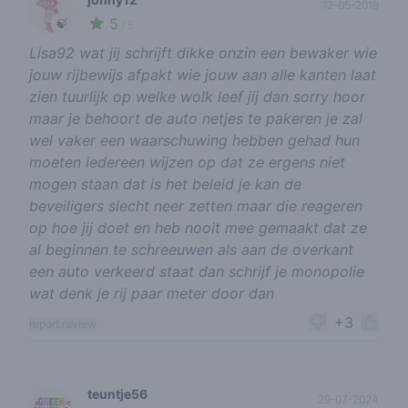
12-05-2019
5
🍃
/ 5
Lisa92 wat jij schrijft dikke onzin een bewaker wie
jouw rijbewijs afpakt wie jouw aan alle kanten laat
zien tuurlijk op welke wolk leef jij dan sorry hoor
maar je behoort de auto netjes te pakeren je zal
wel vaker een waarschuwing hebben gehad hun
moeten iedereen wijzen op dat ze ergens niet
mogen staan dat is het beleid je kan de
beveiligers slecht neer zetten maar die reageren
op hoe jij doet en heb nooit mee gemaakt dat ze
al beginnen te schreeuwen als aan de overkant
een auto verkeerd staat dan schrijf je monopolie
wat denk je rij paar meter door dan
+3
report review
teuntje56
29-07-2024