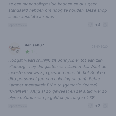
ze een monopoliepositie hebben en dus geen
standaard hebben om hoog te houden. Deze shop
is een absolute afrader.
+4
report review
denise007
08-11-2020
1
🍃
/ 5
Hoogst waarschijnlijk zit Johny12 er tot aan zijn
elleboog in bij die gasten van Diamond.... Want de
meeste reviews zijn gewoon oprecht: Kut Spul en
dito personeel (op een enkeling na dan). Echte
Kamper-mentaliteit EN dito (gemanipuleerde)
"kwaliteit". Altijd al zo geweest en zal altijd wel zo
blijven. Zonde van je geld en je Longen 🤢🤑
+3
report review