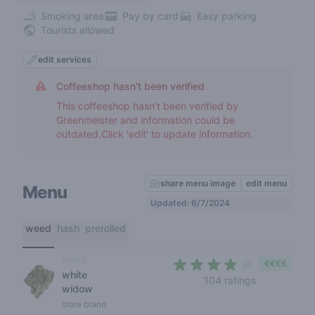
Smoking area
Pay by card
Easy parking
Tourists allowed
edit services
Coffeeshop hasn't been verified
This coffeeshop hasn't been verified by
Greenmeister and information could be
outdated.Click 'edit' to update information.
share menu image
edit menu
Menu
Updated: 6/7/2024
weed
hash
prerolled
hybrid
€€€€
white
3,5 out of 5
104 ratings
widow
store brand