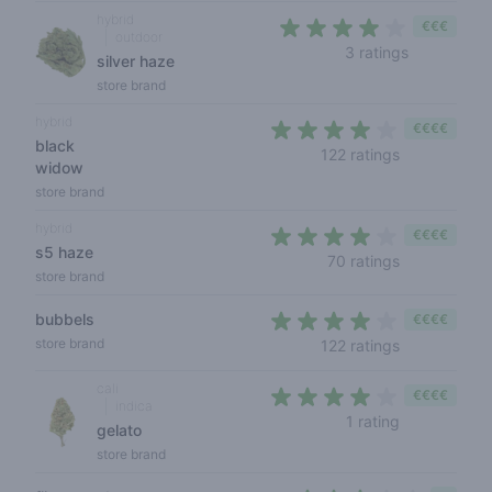
hybrid
€€€
outdoor
3,7 out of 
3 ratings
silver haze
store brand
hybrid
€€€€
black
3,7 out of 5 
122 ratings
widow
store brand
hybrid
€€€€
s5 haze
3,7 out of 5 
70 ratings
store brand
bubbels
€€€€
3,2 out of 5 
store brand
122 ratings
cali
€€€€
indica
4 out of 5 s
1 rating
gelato
store brand