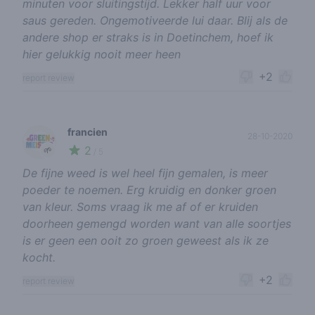
minuten voor sluitingstijd. Lekker half uur voor
saus gereden. Ongemotiveerde lui daar. Blij als de
andere shop er straks is in Doetinchem, hoef ik
hier gelukkig nooit meer heen
+2
report review
francien
28-10-2020
2
🌱
/ 5
De fijne weed is wel heel fijn gemalen, is meer
poeder te noemen. Erg kruidig en donker groen
van kleur. Soms vraag ik me af of er kruiden
doorheen gemengd worden want van alle soortjes
is er geen een ooit zo groen geweest als ik ze
kocht.
+2
report review