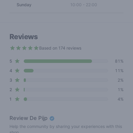
Sunday
10:00
-
22:00
Reviews
Based on 174 reviews
4.6 out of 5 stars
star reviews
Review data
5
81%
star reviews
4
11%
star reviews
3
2%
star reviews
2
1%
star reviews
1
4%
Review
De Pijp
Help the community by sharing your experiences with this
shop.