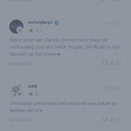
unholyterpz
01-10-2024
4
🚀
/ 5
Beste shop van Zwolle, prima menu maar de
verhouding zou iets beter mogen. De Rosin is mijn
favoriet op het menu🔥
0
report review
tc96
09-07-2026
5
🍃
/ 5
Vriendelijk personeel met verstand van zaken en
eerlijke service
0
report review