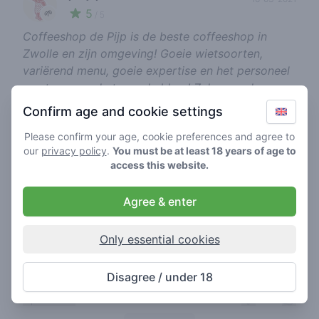
5
🌱
/ 5
Coffeeshop de Pijp is de beste coffeeshop in
Zwolle en zijn omgeving! Goeie wietsoorten,
variërend menu, goeie expertise en het personeel
weet waar ze het over hebben! Zeker een keer
naartoe gaan als je er niet bent geweest!
Confirm age and cookie settings
+4
report review
Please confirm your age, cookie preferences and agree to
our
privacy policy
.
You must be at least 18 years of age to
access this website.
0341mirko420
21-10-2020
Agree & enter
5
🍃
/ 5
Nu half jaar vaste klant bij de Pijp. -Aardig
Only essential cookies
personeel -Ze weten wat ze verkopen -Goeie
kwaliteit -Wegen waar je bij staat Topshop, hier
ben ik niet meer weg te slaan!
Disagree / under 18
+4
report review