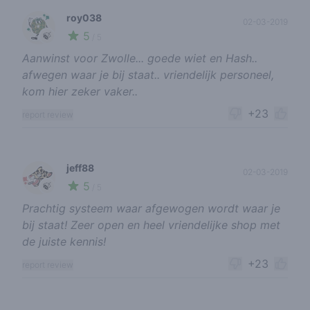
roy038
02-03-2019
5
🍃
/ 5
Aanwinst voor Zwolle... goede wiet en Hash..
afwegen waar je bij staat.. vriendelijk personeel,
kom hier zeker vaker..
+23
report review
jeff88
02-03-2019
5
🍃
/ 5
Prachtig systeem waar afgewogen wordt waar je
bij staat! Zeer open en heel vriendelijke shop met
de juiste kennis!
+23
report review