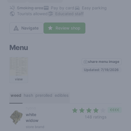
Smoking area
Pay by card
Easy parking
Tourists allowed
Educated staff
Navigate
Review shop
Menu
share menu image
Updated: 7/19/2026
view
weed
hash
prerolled
edibles
hybrid
€€€€
white
4 out of 5 s
148 ratings
widow
store brand