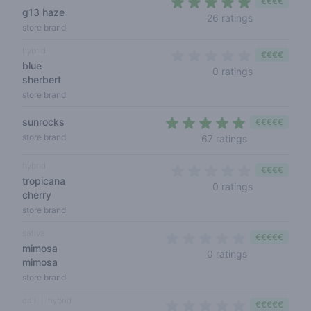
€€€€
g13 haze
4,4 out of 5
26 ratings
store brand
hybrid
€€€€
blue
0 out of 5 s
0 ratings
sherbert
store brand
sunrocks
€€€€€
4,3 out of 5 s
store brand
67 ratings
hybrid
€€€€
tropicana
0 out of 5 s
0 ratings
cherry
store brand
sativa
€€€€€
mimosa
0 out of 5 sta
0 ratings
mimosa
store brand
cali
hybrid
€€€€€