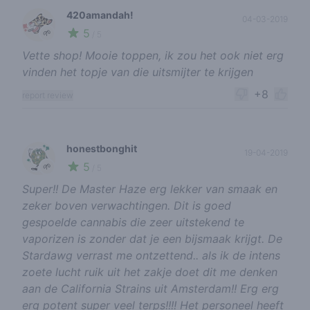
420amandah!
04-03-2019
5
🌱
/ 5
Vette shop! Mooie toppen, ik zou het ook niet erg
vinden het topje van die uitsmijter te krijgen
+8
report review
honestbonghit
19-04-2019
5
🌱
/ 5
Super!! De Master Haze erg lekker van smaak en
zeker boven verwachtingen. Dit is goed
gespoelde cannabis die zeer uitstekend te
vaporizen is zonder dat je een bijsmaak krijgt. De
Stardawg verrast me ontzettend.. als ik de intens
zoete lucht ruik uit het zakje doet dit me denken
aan de California Strains uit Amsterdam!! Erg erg
erg potent super veel terps!!!! Het personeel heeft