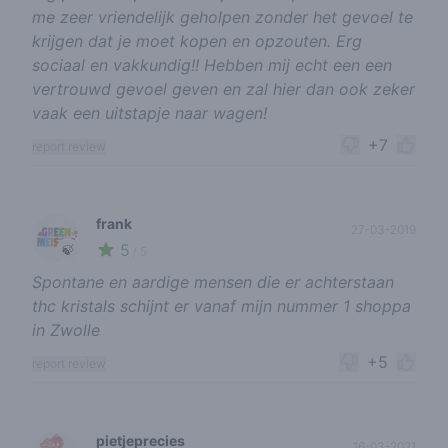
me zeer vriendelijk geholpen zonder het gevoel te
krijgen dat je moet kopen en opzouten. Erg
sociaal en vakkundig!! Hebben mij echt een een
vertrouwd gevoel geven en zal hier dan ook zeker
vaak een uitstapje naar wagen!
+7
report review
frank
27-03-2019
5
🍃
/ 5
Spontane en aardige mensen die er achterstaan
thc kristals schijnt er vanaf mijn nummer 1 shoppa
in Zwolle
+5
report review
pietjeprecies
16-03-2021