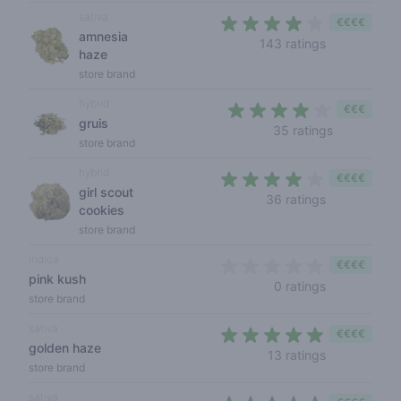
sativa
€€€€
amnesia
4 out of 5 s
143 ratings
haze
store brand
hybrid
€€€
gruis
3,3 out of 
35 ratings
store brand
hybrid
€€€€
girl scout
4 out of 5 s
36 ratings
cookies
store brand
indica
€€€€
pink kush
0 out of 5 s
0 ratings
store brand
sativa
€€€€
golden haze
4,4 out of 5
13 ratings
store brand
sativa