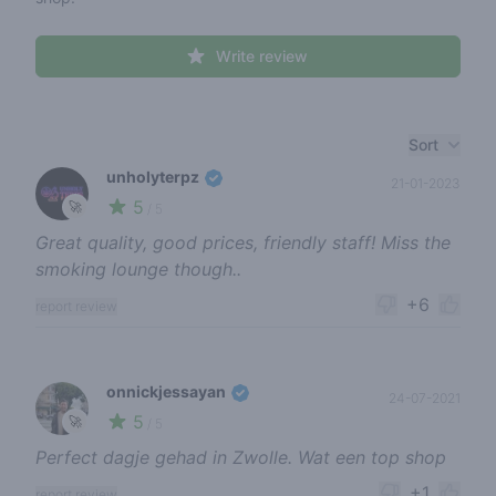
Write review
Recent reviews
Sort
unholyterpz
21-01-2023
5
🚀
/ 5
Great quality, good prices, friendly staff! Miss the
smoking lounge though..
+6
report review
onnickjessayan
24-07-2021
5
🚀
/ 5
Perfect dagje gehad in Zwolle. Wat een top shop
+1
report review