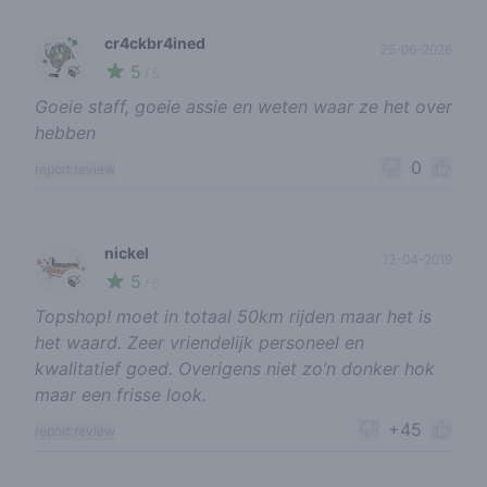
cr4ckbr4ined
25-06-2026
5
🍃
/ 5
Goeie staff, goeie assie en weten waar ze het over
hebben
0
report review
nickel
13-04-2019
5
🍃
/ 5
Topshop! moet in totaal 50km rijden maar het is
het waard. Zeer vriendelijk personeel en
kwalitatief goed. Overigens niet zo’n donker hok
maar een frisse look.
+45
report review