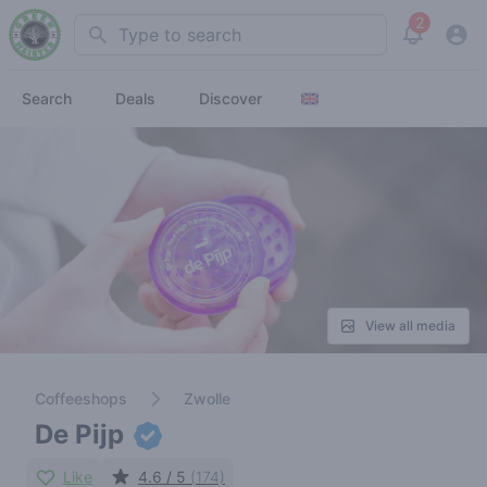
2
Search
View noti
Search
Deals
Discover
View all media
Coffeeshops
Zwolle
De Pijp
Like
4.6 / 5
(174)