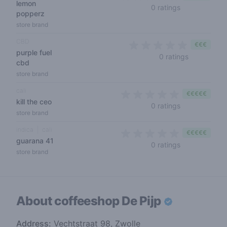
lemon
0 out of 5 sta
0 ratings
popperz
store brand
CBD
€€€
purple fuel
0 out of 5 
0 ratings
cbd
store brand
cali
€€€€€
kill the ceo
0 out of 5 sta
0 ratings
store brand
indica
cali
€€€€€
guarana 41
0 out of 5 sta
0 ratings
store brand
About coffeeshop
De Pijp
Address:
Vechtstraat 98, Zwolle