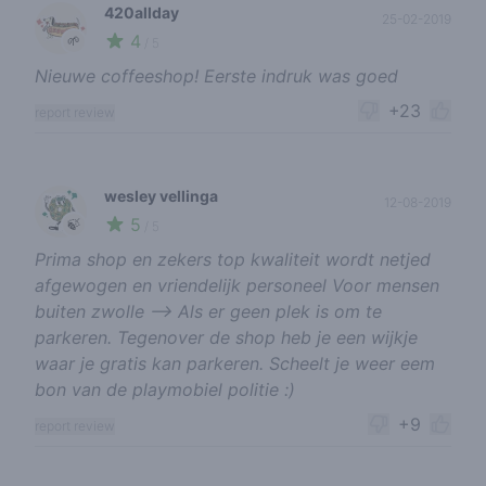
420allday
25-02-2019
4
🌱
/ 5
Nieuwe coffeeshop! Eerste indruk was goed
+23
report review
wesley vellinga
12-08-2019
5
🍃
/ 5
Prima shop en zekers top kwaliteit wordt netjed
afgewogen en vriendelijk personeel Voor mensen
buiten zwolle --> Als er geen plek is om te
parkeren. Tegenover de shop heb je een wijkje
waar je gratis kan parkeren. Scheelt je weer eem
bon van de playmobiel politie :)
+9
report review