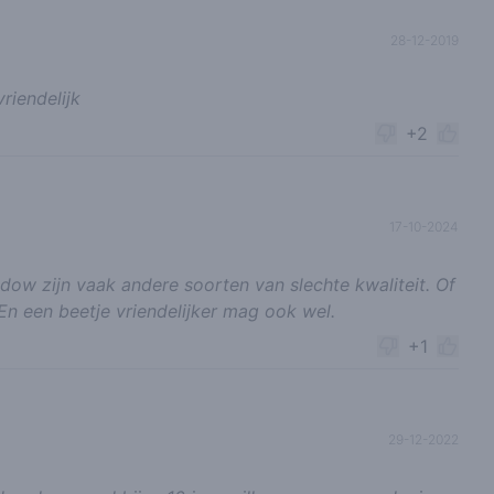
28-12-2019
riendelijk
+2
17-10-2024
idow zijn vaak andere soorten van slechte kwaliteit. Of
En een beetje vriendelijker mag ook wel.
+1
29-12-2022