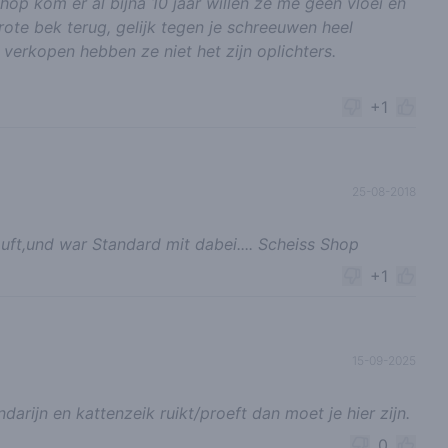
 kom er al bijna 10 jaar willen ze me geen vloei en
grote bek terug, gelijk tegen je schreeuwen heel
 verkopen hebben ze niet het zijn oplichters.
+1
25-08-2018
ft,und war Standard mit dabei.... Scheiss Shop
+1
15-09-2025
darijn en kattenzeik ruikt/proeft dan moet je hier zijn.
0