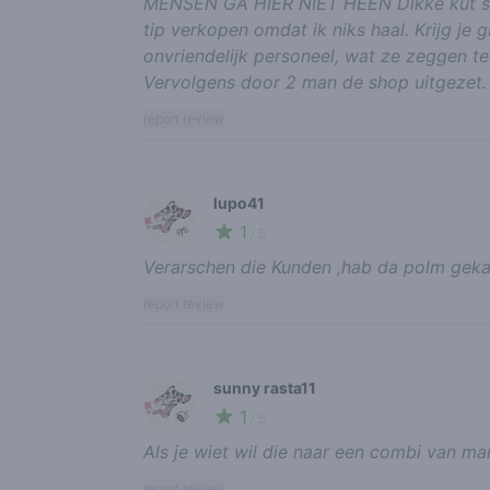
MENSEN GA HIER NIET HEEN Dikke kut shop
tip verkopen omdat ik niks haal. Krijg je 
onvriendelijk personeel, wat ze zeggen te
Vervolgens door 2 man de shop uitgezet.
report review
lupo41
1
🌱
/ 5
Verarschen die Kunden ,hab da polm gekau
report review
sunny rasta11
1
🍃
/ 5
Als je wiet wil die naar een combi van man
report review