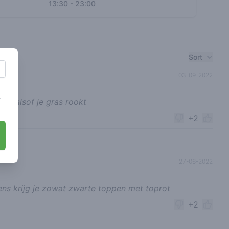
13:30
-
23:00
Sort
03-09-2022
s
het alsof je gras rookt
+2
27-06-2022
ns krijg je zowat zwarte toppen met toprot
+2