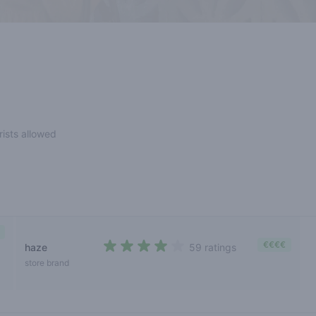
rists allowed
€€€€
haze
59 ratings
3,2 out of 5 stars
store brand