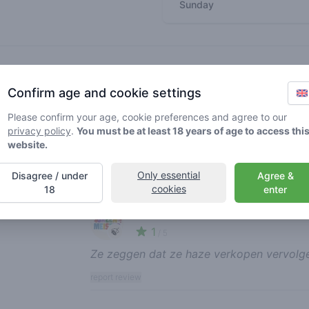
Sunday
Recent reviews
Confirm age and cookie settings
Perky Banana115
2
🍃
Please confirm your age, cookie preferences and agree to our
/ 5
privacy policy
.
You must be at least 18 years of age to access thi
Het personeel heeft jé liever weg soms is 
website.
report review
Only essential
Disagree / under
Agree &
cookies
18
enter
roy10
1
🍃
/ 5
Ze zeggen dat ze haze verkopen vervolge
report review