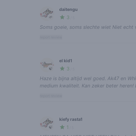
daitengu
3
🌱
/ 5
Soms goeie, soms slechte wiet Niet echt v
report review
el kid1
3
🍃
/ 5
Haze is bijna altijd wel goed. Ak47 en Wh
medium kwaliteit. Kan zeker beter heren! 
report review
kiefy rasta1
1
🍃
/ 5