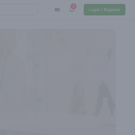
2
View notifications
Login / Register