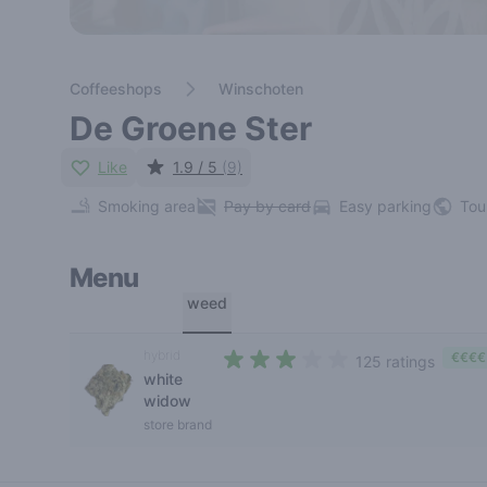
Coffeeshops
Winschoten
De Groene Ster
Like
1.9 / 5
(9)
Smoking area
Pay by card
Easy parking
Tou
Menu
weed
hybrid
€€€€
125 ratings
white
3 out of 5 stars
widow
store brand