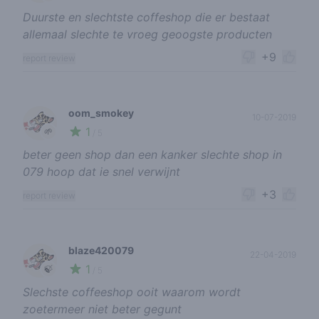
Duurste en slechtste coffeshop die er bestaat
allemaal slechte te vroeg geoogste producten
+9
report review
oom_smokey
10-07-2019
1
🌱
/ 5
beter geen shop dan een kanker slechte shop in
079 hoop dat ie snel verwijnt
+3
report review
blaze420079
22-04-2019
1
🍃
/ 5
Slechste coffeeshop ooit waarom wordt
zoetermeer niet beter gegunt