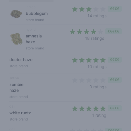
indica
€€€€
bubblegum
2,4 out of 5 
14 ratings
store brand
hybrid
€€€€€
amnesia
3,3 out of 5 s
18 ratings
haze
store brand
doctor haze
€€€€
4,5 out of 5
store brand
10 ratings
sativa
€€€€
zombie
0 out of 5 s
0 ratings
haze
store brand
cali
€€€€
white runtz
5 out of 5 s
1 rating
store brand
cali
€€€€€