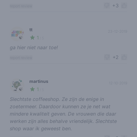
+3
report review
tt
23-12-2019
1
🍃
/ 5
ga hier niet naar toe!
+2
report review
martinus
12-10-2019
1
🍃
/ 5
Slechtste coffeeshop. Ze zijn de enige in
zoetermeer. Daardoor kunnen ze je net wat
mindere kwaliteit geven. De vrouwen die daar
werken zijn alles behalve vriendelijk. Slechtste
shop waar ik geweest ben.