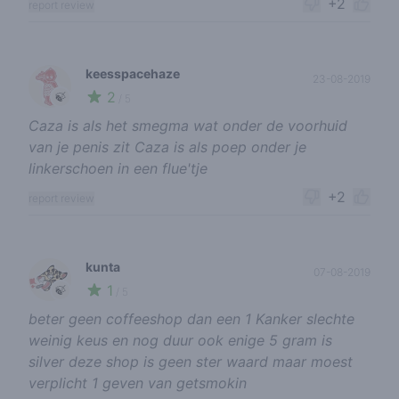
+2
report review
keesspacehaze
23-08-2019
2
🍃
/ 5
Caza is als het smegma wat onder de voorhuid
van je penis zit Caza is als poep onder je
linkerschoen in een flue'tje
+2
report review
kunta
07-08-2019
1
🍃
/ 5
beter geen coffeeshop dan een 1 Kanker slechte
weinig keus en nog duur ook enige 5 gram is
silver deze shop is geen ster waard maar moest
verplicht 1 geven van getsmokin