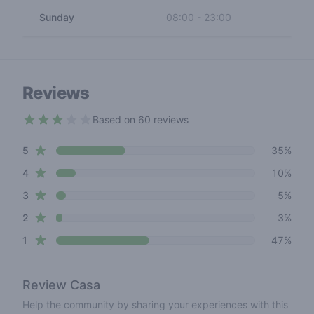
Sunday
08:00
-
23:00
Reviews
Based on 60 reviews
2.7 out of 5 stars
star reviews
Review data
5
35%
star reviews
4
10%
star reviews
3
5%
star reviews
2
3%
star reviews
1
47%
Review
Casa
Help the community by sharing your experiences with this