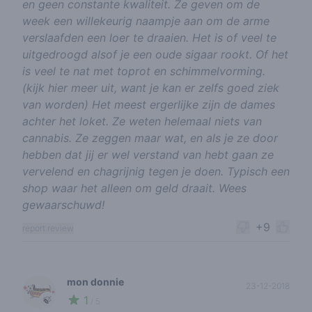
en geen constante kwaliteit. Ze geven om de
week een willekeurig naampje aan om de arme
verslaafden een loer te draaien. Het is of veel te
uitgedroogd alsof je een oude sigaar rookt. Of het
is veel te nat met toprot en schimmelvorming.
(kijk hier meer uit, want je kan er zelfs goed ziek
van worden) Het meest ergerlijke zijn de dames
achter het loket. Ze weten helemaal niets van
cannabis. Ze zeggen maar wat, en als je ze door
hebben dat jij er wel verstand van hebt gaan ze
vervelend en chagrijnig tegen je doen. Typisch een
shop waar het alleen om geld draait. Wees
gewaarschuwd!
+9
report review
mon donnie
23-12-2018
1
🍃
/ 5