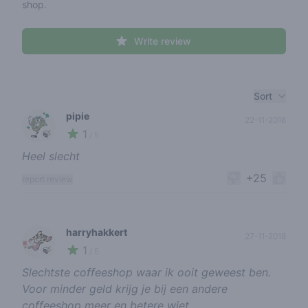
shop.
Write review
Recent reviews
Sort
pipie
22-11-2018
1
🍃
/ 5
Heel slecht
+25
report review
harryhakkert
27-11-2018
1
🍃
/ 5
Slechtste coffeeshop waar ik ooit geweest ben.
Voor minder geld krijg je bij een andere
coffeeshop meer en betere wiet.