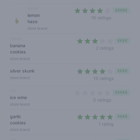
sativa
€€€€€
lemon
3,7 out of 5 s
19 ratings
haze
store brand
indica
€€€€
banana
3 out of 5 s
2 ratings
cookies
store brand
silver skunk
€€€€
3,8 out of 5
store brand
10 ratings
cali
€€€€€
ice wine
0 out of 5 sta
0 ratings
store brand
garlic
€€€€
cookies
5 out of 5 s
1 rating
store brand
cali