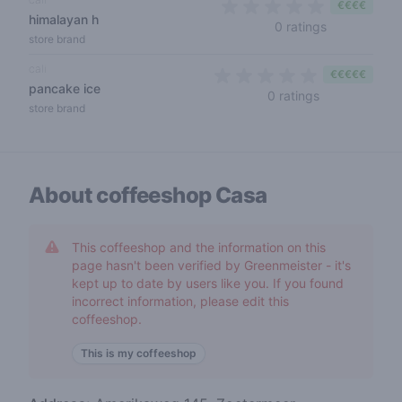
€€€€
himalayan h
0 out of 5 s
0 ratings
store brand
cali
€€€€€
pancake ice
0 out of 5 sta
0 ratings
store brand
About coffeeshop
Casa
This coffeeshop and the information on this
page hasn't been verified by Greenmeister - it's
kept up to date by users like you. If you found
incorrect information, please edit this
coffeeshop.
This is my coffeeshop