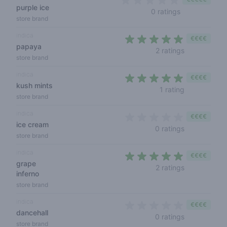
purple ice
0 out of 5 sta
0 ratings
store brand
indica
€€€€
papaya
5 out of 5 s
2 ratings
store brand
indica
€€€€
kush mints
5 out of 5 s
1 rating
store brand
indica
€€€€
ice cream
0 out of 5 s
0 ratings
store brand
indica
€€€€
grape
4,5 out of 5
2 ratings
inferno
store brand
indica
€€€€
dancehall
0 out of 5 s
0 ratings
store brand