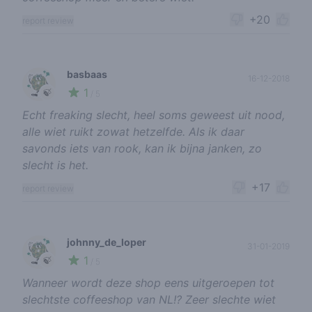
+20
report review
basbaas
16-12-2018
1
🍃
/ 5
Echt freaking slecht, heel soms geweest uit nood,
alle wiet ruikt zowat hetzelfde. Als ik daar
savonds iets van rook, kan ik bijna janken, zo
slecht is het.
+17
report review
johnny_de_loper
31-01-2019
1
🍃
/ 5
Wanneer wordt deze shop eens uitgeroepen tot
slechtste coffeeshop van NL!? Zeer slechte wiet