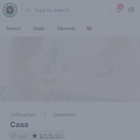
2
Search
View noti
Search
Deals
Discover
Coffeeshops
Zoetermeer
Casa
Like
2.7 / 5
(60)