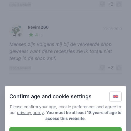
+2
report review
kevin1266
03-08-2019
4
🍃
/ 5
Mensen zijn volgens mij bij de verkeerde shop
geweest want deze recensies zie ik totaal niet
terug in de shop zelf.
+2
report review
rena
03-08-2019
Confirm age and cookie settings
5
🍃
/ 5
Please confirm your age, cookie preferences and agree to
Leuke sfeer en hebben me goed geholpen met het
our
privacy policy
.
You must be at least 18 years of age to
uitzoeken van mijn eerste wietje!
access this website.
+2
report review