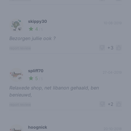
skippy30
10-08-2019
4
🍃
/ 5
Bezorgen jullie ook ?
+3
report review
spliff70
27-04-2019
5
🌱
/ 5
Relaxede shop, net libanon gehaald, ben
benieuwd,
+2
report review
hoognick
20-10-2018