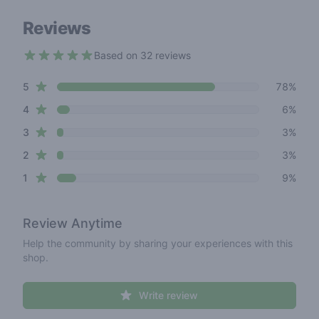
Reviews
Based on 32 reviews
4.5 out of 5 stars
star reviews
Review data
5
78%
star reviews
4
6%
star reviews
3
3%
star reviews
2
3%
star reviews
1
9%
Review
Anytime
Help the community by sharing your experiences with this
shop.
Write review