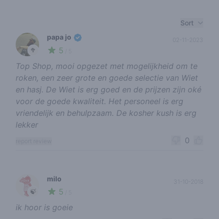
Recent reviews
Sort
papa jo
02-11-2023
5
🥦
/ 5
Top Shop, mooi opgezet met mogelijkheid om te
roken, een zeer grote en goede selectie van Wiet
en hasj. De Wiet is erg goed en de prijzen zijn oké
voor de goede kwaliteit. Het personeel is erg
vriendelijk en behulpzaam. De kosher kush is erg
lekker
0
report review
milo
31-10-2018
5
🍃
/ 5
ik hoor is goeie