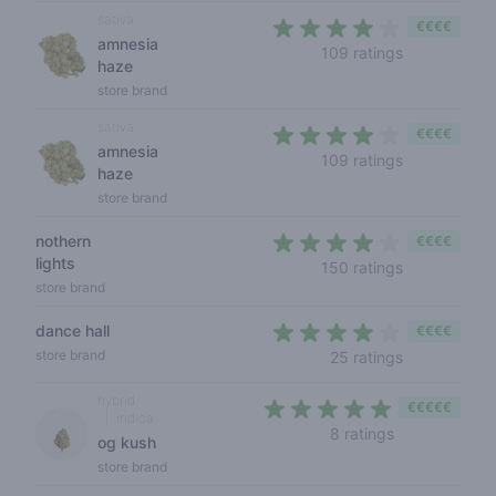
sativa
€€€€
amnesia
3,9 out of 5
109 ratings
haze
store brand
sativa
€€€€
amnesia
3,9 out of 5
109 ratings
haze
store brand
nothern
€€€€
lights
4 out of 5 s
150 ratings
store brand
dance hall
€€€€
3,8 out of 5
store brand
25 ratings
hybrid
€€€€€
indica
4,5 out of 5 s
8 ratings
og kush
store brand