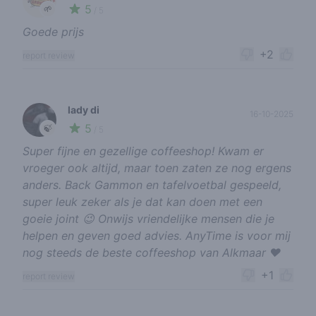
5
🌱
/ 5
Goede prijs
+2
report review
lady di
16-10-2025
5
🍃
/ 5
Super fijne en gezellige coffeeshop! Kwam er
vroeger ook altijd, maar toen zaten ze nog ergens
anders. Back Gammon en tafelvoetbal gespeeld,
super leuk zeker als je dat kan doen met een
goeie joint 😉 Onwijs vriendelijke mensen die je
helpen en geven goed advies. AnyTime is voor mij
nog steeds de beste coffeeshop van Alkmaar ❤️
+1
report review