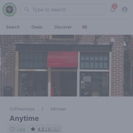
2
Search
View noti
Search
Deals
Discover
Coffeeshops
Alkmaar
Anytime
Like
4.5 / 5
(32)