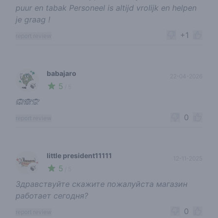
puur en tabak Personeel is altijd vrolijk en helpen
je graag !
+1
report review
babajaro
22-04-2026
5
🍃
/ 5
🙉🙈🙊
0
report review
little president11111
12-11-2025
5
🍃
/ 5
Здравствуйте скажите пожалуйста магазин
работает сегодня?
0
report review