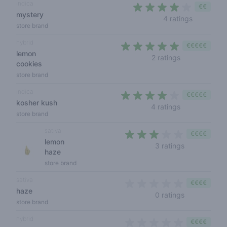
indica
€€
mystery
4 out of 5
4 ratings
store brand
hybrid
€€€€€
lemon
5 out of 5 sta
2 ratings
cookies
store brand
indica
€€€€€
kosher kush
3,5 out of 5 s
4 ratings
store brand
sativa
€€€€
lemon
3 out of 5 s
3 ratings
haze
store brand
sativa
€€€€
haze
0 out of 5 s
0 ratings
store brand
hybrid
€€€€