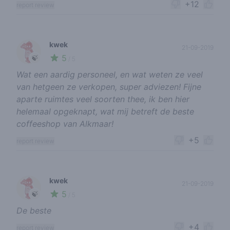
+12
report review
kwek
21-09-2019
5
🍃
/ 5
Wat een aardig personeel, en wat weten ze veel
van hetgeen ze verkopen, super adviezen! Fijne
aparte ruimtes veel soorten thee, ik ben hier
helemaal opgeknapt, wat mij betreft de beste
coffeeshop van Alkmaar!
+5
report review
kwek
21-09-2019
5
🍃
/ 5
De beste
+4
report review