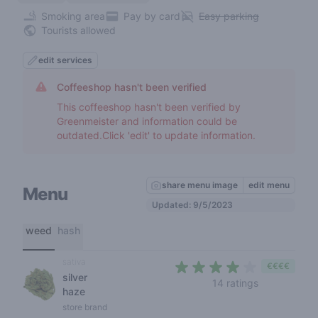
Smoking area
Pay by card
Easy parking
Tourists allowed
edit services
Coffeeshop hasn't been verified
This coffeeshop hasn't been verified by
Greenmeister and information could be
outdated.Click 'edit' to update information.
share menu image
edit menu
Menu
Updated: 9/5/2023
weed
hash
sativa
€€€€
silver
3,7 out of 5 
14 ratings
haze
store brand