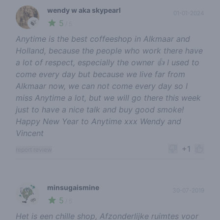
wendy w aka skypearl
01-01-2024
5
🍃
/ 5
Anytime is the best coffeeshop in Alkmaar and
Holland, because the people who work there have
a lot of respect, especially the owner 👍 I used to
come every day but because we live far from
Alkmaar now, we can not come every day so I
miss Anytime a lot, but we will go there this week
just to have a nice talk and buy good smoke!
Happy New Year to Anytime xxx Wendy and
Vincent
+1
report review
minsugaismine
30-07-2019
5
🌱
/ 5
Het is een chille shop, Afzonderlijke ruimtes voor